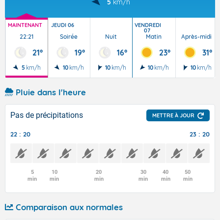
5
km/h
MAINTENANT
JEUDI 06
VENDREDI
07
22:21
Soirée
Nuit
Matin
Après-midi
21°
19°
16°
23°
31°
5
km/h
10
km/h
10
km/h
10
km/h
10
km/h
Pluie dans l'heure
Pas de précipitations
METTRE À JOUR
22 : 20
23 : 20
5
10
20
30
40
50
min
min
min
min
min
min
Comparaison aux normales