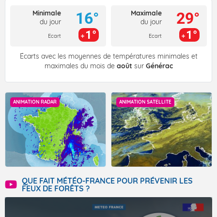
Minimale
Maximale
16°
29°
du jour
du jour
1°
1°
Ecart
Ecart
Écarts avec les moyennes de températures minimales et
maximales du mois de
août
sur
Générac
ANIMATION RADAR
ANIMATION SATELLITE
QUE FAIT MÉTÉO-FRANCE POUR PRÉVENIR LES
FEUX DE FORÊTS ?