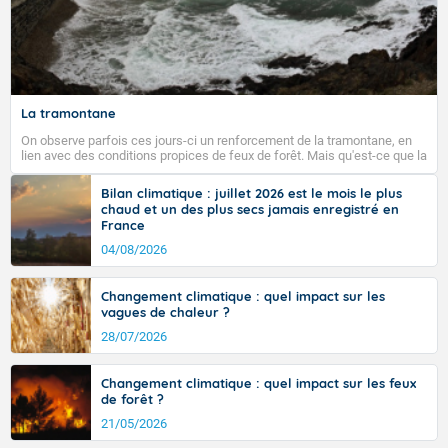
La tramontane
On observe parfois ces jours-ci un renforcement de la tramontane, en
lien avec des conditions propices de feux de forêt. Mais qu'est-ce que la
tramontane ? Quelles sont ses caractéristiques ? La tramontane est un
vent turbulent soufflant de secteur nord-ouest à nord, ou ouest à nord-
Bilan climatique : juillet 2026 est le mois le plus
ouest, dans un secteur qui part du Roussillon à la vallée de l’Aude et à
chaud et un des plus secs jamais enregistré en
l’ouest de l’Hérault. L’étymologie de ce vent vient du latin trasmontanus,
France
signifiant au-delà des monts, en allusion aux régions montagneuses
d’où provient ce vent.
04/08/2026
Changement climatique : quel impact sur les
vagues de chaleur ?
28/07/2026
Changement climatique : quel impact sur les feux
de forêt ?
21/05/2026