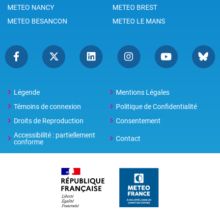
Top 20 des villes les plus consultées
METEO PARIS
METEO TOULOUSE
METEO LYON
METEO BORDEAUX
METEO NANTES
METEO MONTPELLIER
METEO RENNES
METEO MARSEILLE
METEO LILLE
METEO ANGERS
METEO GRENOBLE
METEO TOURS
METEO DIJON
METEO LIMOGES
METEO PAU
METEO STRASBOURG
METEO NANCY
METEO BREST
METEO BESANCON
METEO LE MANS