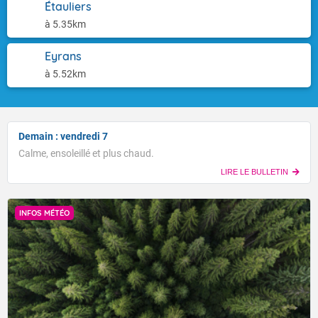
Étauliers
à 5.35km
Eyrans
à 5.52km
Demain : vendredi 7
Calme, ensoleillé et plus chaud.
LIRE LE BULLETIN
INFOS MÉTÉO