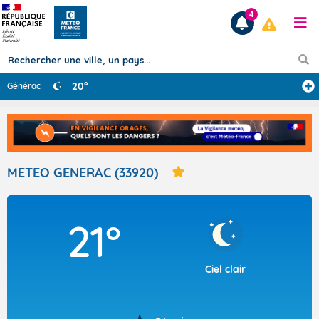
4
20°
Générac
Prévisions
TOUS LES RÉSULTATS
METEO GENERAC (33920)
Articles
21°
Ciel clair