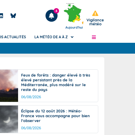
4
Vigilance
météo
Aujourd'hui
OS ACTUALITÉS
LA MÉTÉO DE A À Z
Articles
ngers
Feux de forêts : danger élevé à très
Phénomènes dangereux de J+2 à J+7
élevé persistant près de la
civile
Méditerranée, plus modéré sur le
Avertissement pluies intenses à l'échelle
reste du pays
des communes (Apic)
és
06/08/2026
Bulletins Marine
ateur de
Bulletins d'estimation du risque
Éclipse du 12 août 2026 : Météo-
d'avalanche
France vous accompagne pour bien
-pompier
l'observer
Météo des forêts
06/08/2026
Vigicrues