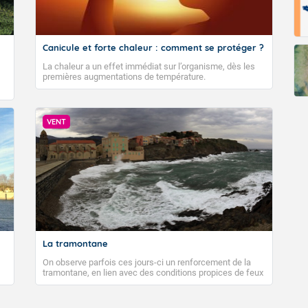
Canicule et forte chaleur : comment se protéger ?
La chaleur a un effet immédiat sur l’organisme, dès les
premières augmentations de température.
VENT
La tramontane
On observe parfois ces jours-ci un renforcement de la
tramontane, en lien avec des conditions propices de feux
de forêt. Mais qu'est-ce que la tramontane ? Quelles sont
ses caractéristiques ? La tramontane est un vent
turbulent soufflant de secteur nord-ouest à nord, ou ouest