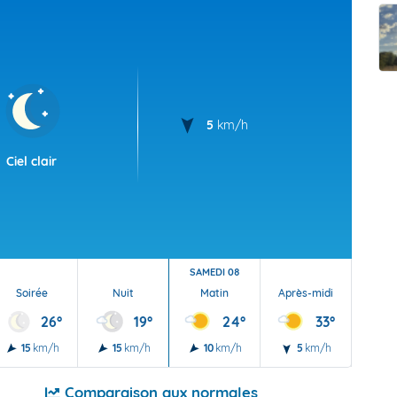
t Futuna
oid
5
km/h
Ciel clair
SAMEDI 08
Soirée
Nuit
Matin
Après-midi
Soi
26°
19°
24°
33°
15
km/h
15
km/h
10
km/h
5
km/h
10
Comparaison aux normales