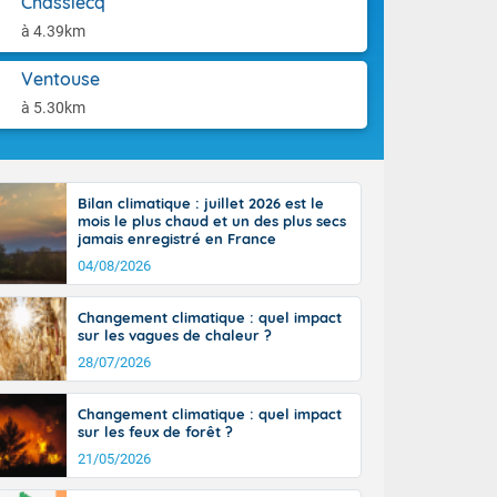
Chassiecq
ttoral l'après-
aison.
n général, 14
à 4.39km
r
sse, il fait
Ventouse
ouvent 30 à 35
à 5.30km
Bilan climatique : juillet 2026 est le
mois le plus chaud et un des plus secs
jamais enregistré en France
04/08/2026
Changement climatique : quel impact
sur les vagues de chaleur ?
28/07/2026
Changement climatique : quel impact
sur les feux de forêt ?
21/05/2026