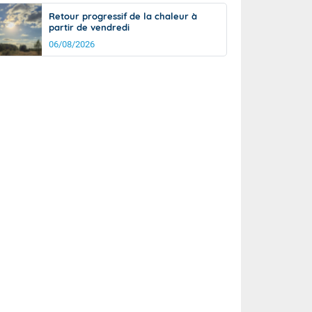
Retour progressif de la chaleur à
partir de vendredi
06/08/2026
rée
Nuit
27°
22°
km/h
5
km/h