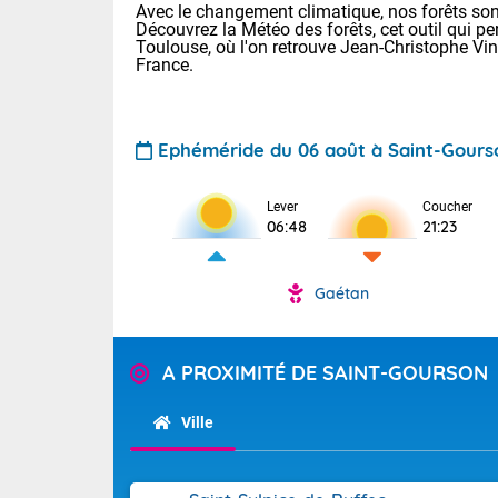
Avec le changement climatique, nos forêts sont
Découvrez la Météo des forêts, cet outil qui pe
Toulouse, où l'on retrouve Jean-Christophe Vi
France.
Ephéméride du 06 août à Saint-Gours
Lever
Coucher
Voici les tem
06:48
21:23
28 Lyon : 31 
: 27 Nancy : 
31 Lille : 26 
Gaétan
TENDANCE P
Demain : ven
Pour la sema
A PROXIMITÉ DE SAINT-GOURSON
Calme, enso
Cette semain
La journée s'
temps devrait 
Ville
territoire. O
Tendance des
pyrénéennes, l
2026 :
alors que la 