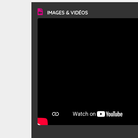
vitesse moyenne de 50 km/h et atteindre 80 à 100 km/h
en rafales, parfois davantage. Il parcourt la basse vallée
du Rhône et la Provence et envahit le littoral
IMAGES & VIDÉOS
méditerranéen à partir de la Camargue.