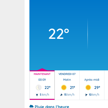
Wallis e
Grand fr
22°
MAINTENANT
VENDREDI 07
00:09
Matin
Après-midi
22°
21°
29°
5
km/h
15
km/h
10
km/h
Pluie dans l'heure