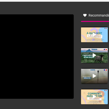
à nord-ouest, dans un secteur qui part du Roussillon à la
vallée de l’Aude et à l’ouest de l’Hérault. L’étymologie de
ce vent vient du latin trasmontanus, signifiant au-delà des
monts, en allusion aux régions montagneuses d’où
Recommandé
provient ce vent.