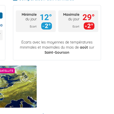
Minimale
Maximale
12°
29°
du jour
du jour
2°
2°
10
Ecart
Ecart
Écarts avec les moyennes de températures
minimales et maximales du mois de
août
sur
Saint-Gourson
SATELLITE