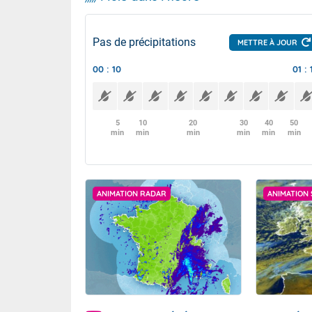
Pas de précipitations
METTRE À JOUR
00 : 10
01 : 
5
10
20
30
40
50
min
min
min
min
min
min
ANIMATION RADAR
ANIMATION 