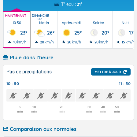
T° eau :
21°
MAINTENANT
DIMANCHE
09
10:50
Matin
Après-midi
Soirée
Nuit
23°
26°
25°
20°
17°
10
km/h
20
km/h
20
km/h
20
km/h
15
km/h
Pluie dans l'heure
Pas de précipitations
METTRE À JOUR
10 : 50
11 : 50
5
10
20
30
40
50
min
min
min
min
min
min
Comparaison aux normales