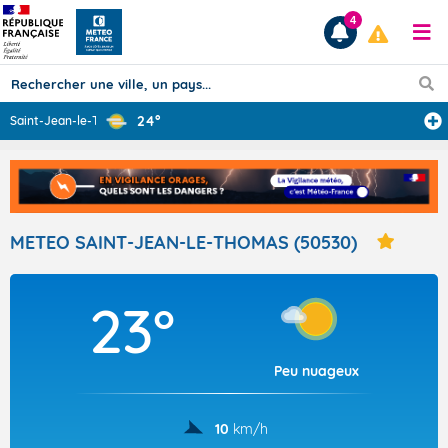
4
24°
Saint-Jean-le-T
...
Prévisions
TOUS LES RÉSULTATS
METEO SAINT-JEAN-LE-THOMAS (50530)
Articles
23°
Peu nuageux
10
km/h