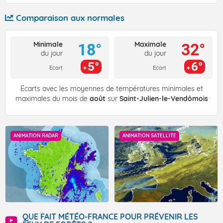
Comparaison aux normales
Minimale
Maximale
18°
32°
du jour
du jour
5°
6°
Ecart
Ecart
Écarts avec les moyennes de températures minimales et
maximales du mois de
août
sur
Saint-Julien-le-Vendômois
ANIMATION RADAR
ANIMATION SATELLITE
QUE FAIT MÉTÉO-FRANCE POUR PRÉVENIR LES