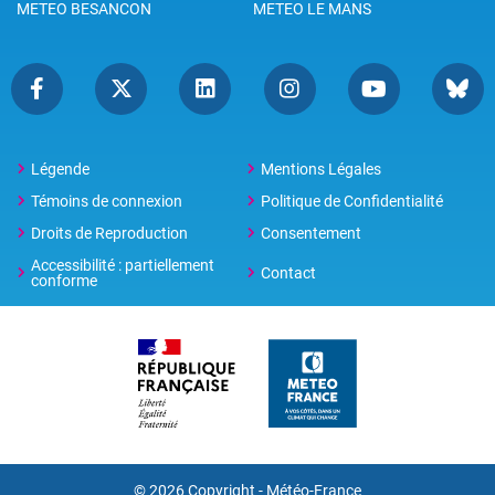
METEO BESANCON
METEO LE MANS
Légende
Mentions Légales
Témoins de connexion
Politique de Confidentialité
Droits de Reproduction
Consentement
Accessibilité : partiellement
Contact
conforme
© 2026 Copyright -
Météo-France