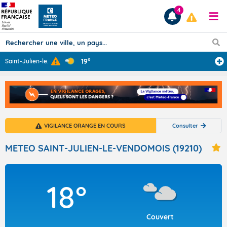
4
19°
Saint-Julien-le
...
Prévisions
TOUS LES RÉSULTATS
VIGILANCE ORANGE EN COURS
Consulter
Articles
METEO SAINT-JULIEN-LE-VENDOMOIS (19210)
18°
Couvert