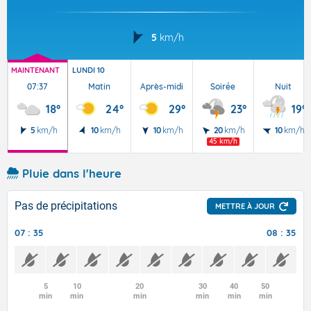
5
km/h
MAINTENANT
LUNDI 10
07:37
Matin
Après-midi
Soirée
Nuit
18°
24°
29°
23°
19°
5
km/h
10
km/h
10
km/h
20
km/h
10
km/h
45 km/h
Pluie dans l'heure
Pas de précipitations
METTRE À JOUR
07 : 35
08 : 35
5
10
20
30
40
50
min
min
min
min
min
min