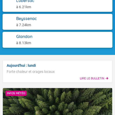
Lubersac
à 6.21km
Beyssenac
à 7.24km
Glandon
à 8.13km
Aujourd'hui : lundi
Forte chaleur et orages locaux
LIRE LE BULLETIN
INFOS MÉTÉO