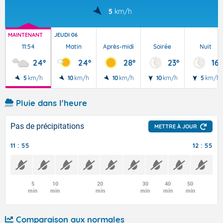
5
km/h
MAINTENANT
JEUDI 06
11:54
Matin
Après-midi
Soirée
Nuit
24°
24°
28°
23°
16°
5
km/h
10
km/h
10
km/h
10
km/h
5
km/h
Pluie dans l'heure
Pas de précipitations
METTRE À JOUR
11 : 55
12 : 55
5
10
20
30
40
50
min
min
min
min
min
min
Comparaison aux normales