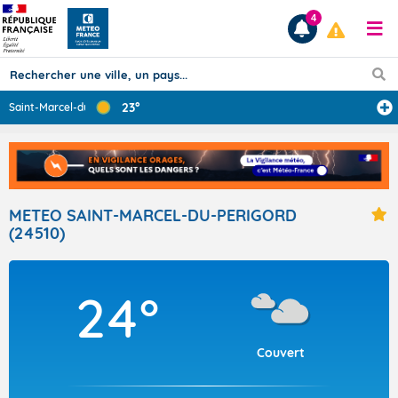
4
23°
Saint-Marcel-du
...
Prévisions
TOUS LES RÉSULTATS
METEO SAINT-MARCEL-DU-PERIGORD
(24510)
Articles
24°
Couvert