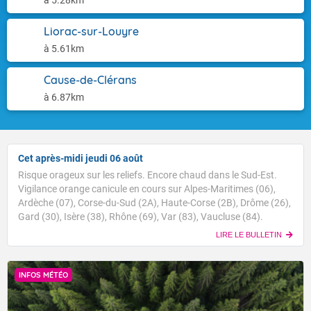
à 5.28km
Liorac-sur-Louyre
à 5.61km
Cause-de-Clérans
à 6.87km
Cet après-midi jeudi 06 août
Risque orageux sur les reliefs. Encore chaud dans le Sud-Est.
Vigilance orange canicule en cours sur Alpes-Maritimes (06),
Ardèche (07), Corse-du-Sud (2A), Haute-Corse (2B), Drôme (26),
Gard (30), Isère (38), Rhône (69), Var (83), Vaucluse (84).
LIRE LE BULLETIN
INFOS MÉTÉO