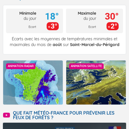
Minimale
Maximale
18°
30°
du jour
du jour
3°
2°
Ecart
Ecart
Écarts avec les moyennes de températures minimales et
maximales du mois de
août
sur
Saint-Marcel-du-Périgord
ANIMATION RADAR
ANIMATION SATELLITE
QUE FAIT MÉTÉO-FRANCE POUR PRÉVENIR LES
FEUX DE FORÊTS ?