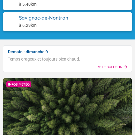
à 5.40km
Savignac-de-Nontron
à 6.29km
Demain : dimanche 9
Temps orageux et toujours bien chaud.
LIRE LE BULLETIN
INFOS MÉTÉO