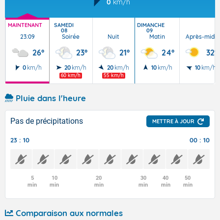
0
km/h
MAINTENANT
SAMEDI
DIMANCHE
08
09
23:09
Soirée
Nuit
Matin
Après-midi
26°
23°
21°
24°
32°
0
km/h
20
km/h
20
km/h
10
km/h
10
km/h
60 km/h
55 km/h
Pluie dans l'heure
Pas de précipitations
METTRE À JOUR
23 : 10
00 : 10
5
10
20
30
40
50
min
min
min
min
min
min
Comparaison aux normales