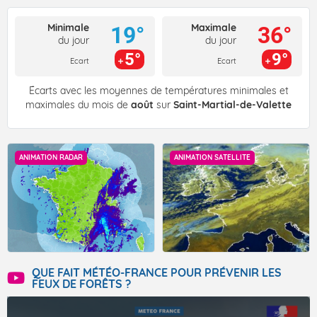
Minimale
Maximale
19°
36°
du jour
du jour
5°
9°
Ecart
Ecart
Écarts avec les moyennes de températures minimales et
maximales du mois de
août
sur
Saint-Martial-de-Valette
ANIMATION RADAR
ANIMATION SATELLITE
QUE FAIT MÉTÉO-FRANCE POUR PRÉVENIR LES
FEUX DE FORÊTS ?