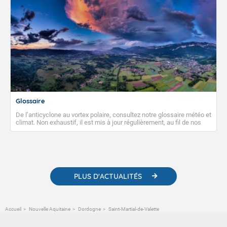
Glossaire
De l’anticyclone au vortex polaire, consultez notre glossaire météo et
climat. Non exhaustif, il est mis à jour régulièrement, au fil de nos
publications. Vous y trouverez également des liens utiles vers nos
contenus pédagogiques concernant les phénomènes
météorologiques et des informations scientifiques sur le
changement climatique.
PLUS D'ACTUALITÉS
Accueil
Nouvelle Aquitaine
Dordogne
Saint-Martial-de-Valette