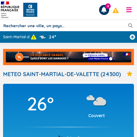
4
24°
Saint-Martial-d
...
Prévisions
TOUS LES RÉSULTATS
METEO SAINT-MARTIAL-DE-VALETTE (24300)
Articles
26°
Couvert