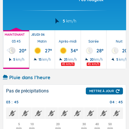
5
km/h
MAINTENANT
JEUDI 06
03:45
Matin
Après-midi
Soirée
Nuit
20°
27°
34°
28°
20
5
km/h
15
km/h
25
km/h
20
km/h
5
km/h
45 km/h
45 km/h
Pluie dans l'heure
Pas de précipitations
METTRE À JOUR
03 : 45
04 : 45
5
10
20
30
40
50
min
min
min
min
min
min