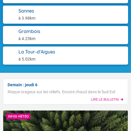
Sannes
à 3.98km
Grambois
à 4.23km
La Tour-d'Aigues
à 5.02km
Demain : jeudi 6
Risque orageux sur les reliefs. Encore chaud dans le Sud-Est
LIRE LE BULLETIN
INFOS MÉTÉO