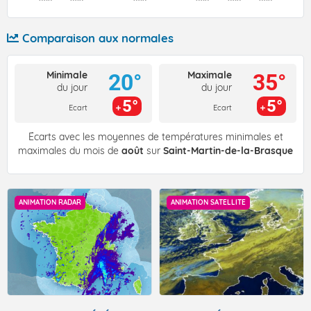
Comparaison aux normales
Minimale
Maximale
20°
35°
du jour
du jour
5°
5°
Ecart
Ecart
Écarts avec les moyennes de températures minimales et
maximales du mois de
août
sur
Saint-Martin-de-la-Brasque
ANIMATION RADAR
ANIMATION SATELLITE