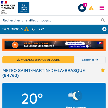
4
22°
Saint-Martin-de
...
Prévisions
TOUS LES RÉSULTATS
VIGILANCE ORANGE EN COURS
Consulter
Articles
METEO SAINT-MARTIN-DE-LA-BRASQUE
(84760)
20°
Peu nuageux