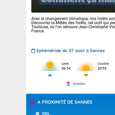
Avec le changement climatique, nos forêts sont
Découvrez la Météo des forêts, cet outil qui pe
Toulouse, où l'on retrouve Jean-Christophe Vi
France.
Ephéméride du 07 août à Sannes
Voici les tem
28 Lyon : 31 
: 27 Nancy : 
Lever
Coucher
31 Lille : 26 
06:34
20:55
TENDANCE P
Demain : ven
Gaétan
Pour la sema
Calme, enso
Cette semain
La journée s'
temps devrait 
A PROXIMITÉ DE SANNES
territoire. O
Tendance des
pyrénéennes, l
2026 :
alors que la 
Ville