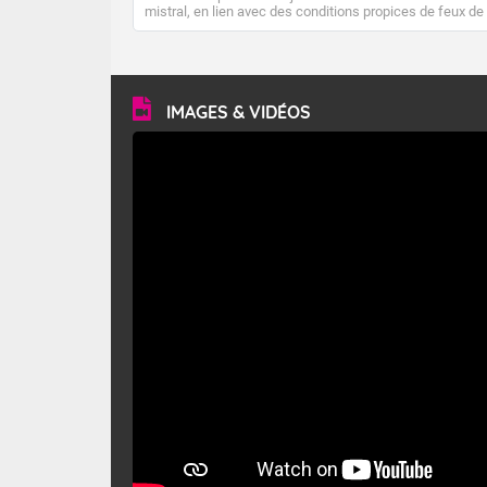
mistral, en lien avec des conditions propices de feux de
forêt. Mais qu'est-ce que le mistral ? Quelles sont ses
caractéristiques ? Le mistral est un vent régional,
turbulent et généralement sec, pouvant souffler à une
vitesse moyenne de 50 km/h et atteindre 80 à 100 km/h
en rafales, parfois davantage. Il parcourt la basse vallée
du Rhône et la Provence et envahit le littoral
IMAGES & VIDÉOS
méditerranéen à partir de la Camargue.