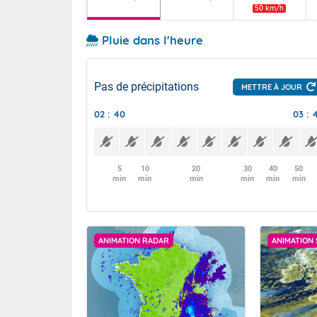
50 km/h
Pluie dans l'heure
Pas de précipitations
METTRE À JOUR
02 : 40
03 : 
5
10
20
30
40
50
min
min
min
min
min
min
ANIMATION RADAR
ANIMATION 