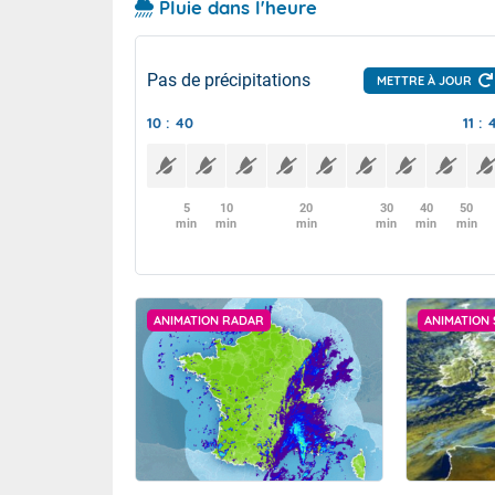
Pluie dans l'heure
Pas de précipitations
METTRE À JOUR
10 : 40
11 : 
5
10
20
30
40
50
min
min
min
min
min
min
ANIMATION RADAR
ANIMATION 