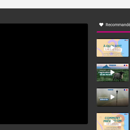
ses caractéristiques ? La tramontane est un vent
turbulent soufflant de secteur nord-ouest à nord, ou ouest
à nord-ouest, dans un secteur qui part du Roussillon à la
vallée de l’Aude et à l’ouest de l’Hérault. L’étymologie de
ce vent vient du latin trasmontanus, signifiant au-delà des
monts, en allusion aux régions montagneuses d’où
Recommandé
provient ce vent.