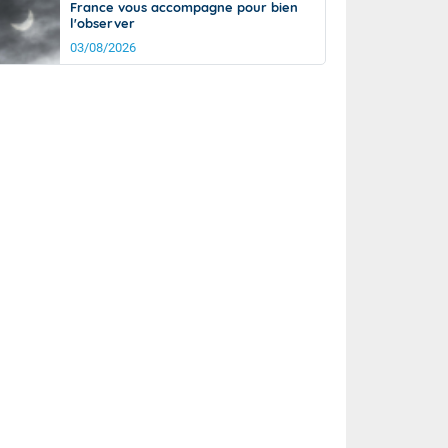
France vous accompagne pour bien
l'observer
03/08/2026
rée
Nuit
18°
13°
km/h
10
km/h