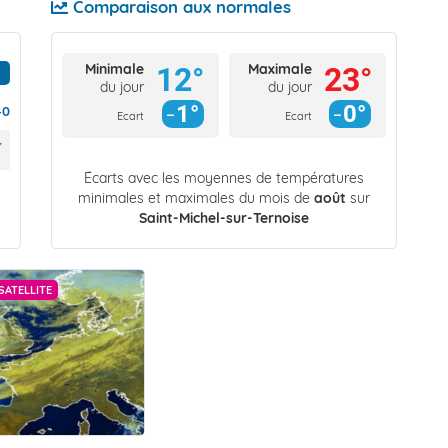
Comparaison aux normales
Minimale
Maximale
12°
23°
du jour
du jour
1°
0°
40
Ecart
Ecart
Écarts avec les moyennes de températures
minimales et maximales du mois de
août
sur
Saint-Michel-sur-Ternoise
SATELLITE