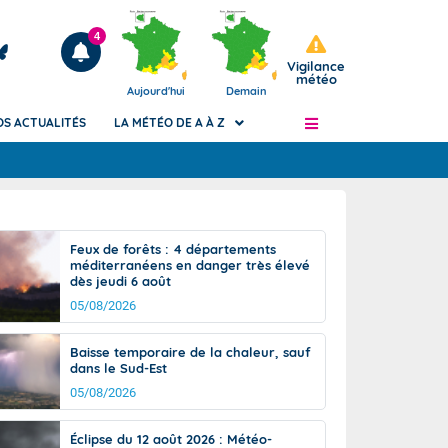
4
Vigilance
météo
Aujourd'hui
Demain
OS ACTUALITÉS
LA MÉTÉO DE A À Z
Articles
ngers
Feux de forêts : 4 départements
Phénomènes dangereux de J+2 à J+7
méditerranéens en danger très élevé
civile
dès jeudi 6 août
Avertissement pluies intenses à l'échelle
des communes (Apic)
05/08/2026
és
Bulletins Marine
Baisse temporaire de la chaleur, sauf
ateur de
Bulletins d'estimation du risque
dans le Sud-Est
d'avalanche
05/08/2026
-pompier
Météo des forêts
Vigicrues
Éclipse du 12 août 2026 : Météo-