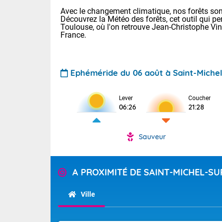
Avec le changement climatique, nos forêts sont
Découvrez la Météo des forêts, cet outil qui pe
Toulouse, où l'on retrouve Jean-Christophe Vi
France.
Ephéméride du 06 août à Saint-Michel
Voici les tem
Lever
Coucher
: 18/23 Paris
06:26
21:28
Clermont-Fd :
Limoges : 20/
Lille : 19/24
Sauveur
TENDANCE P
Cet après-mid
Pour la sema
Risque orag
A PROXIMITÉ DE SAINT-MICHEL-S
orange cani
Cette semain
devrait rester
du-Sud (2A)
Ville
(69), Var (8
Tendance des
2026 :
Sur le Sud-Oue