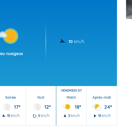
t Futuna
oid
10
km/h
Peu nuageux
VENDREDI 07
Soirée
Nuit
Matin
Après-midi
Soi
17°
12°
18°
24°
15
km/h
5
km/h
5
km/h
15
km/h
20