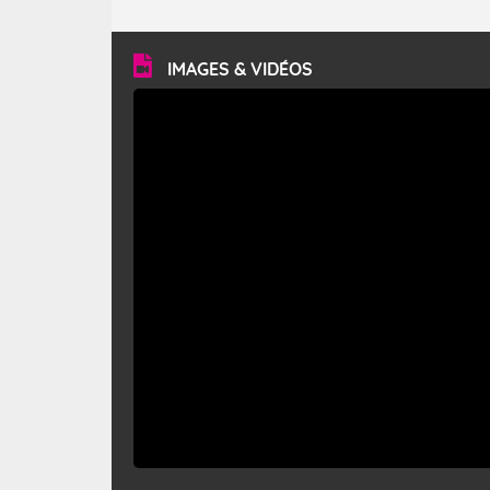
caractéristiques ? Le mistral est un vent régional,
turbulent et généralement sec, pouvant souffler à une
vitesse moyenne de 50 km/h et atteindre 80 à 100 km/h
en rafales, parfois davantage. Il parcourt la basse vallée
du Rhône et la Provence et envahit le littoral
IMAGES & VIDÉOS
méditerranéen à partir de la Camargue.