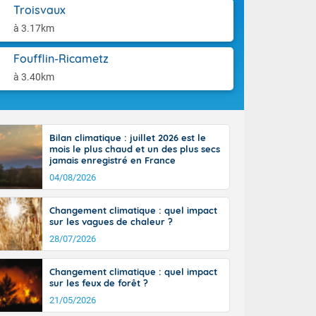
tes
aison.
Troisvaux
 possible sur
à 3.17km
e, avec des
bourgeonnent
Foufflin-Ricametz
rse sur le sud
 sur la
à 3.40km
d à nord-ouest
 entre 50 et
ur résiste sur
imales
Bilan climatique : juillet 2026 est le
Rhône-Alpes à
mois le plus chaud et un des plus secs
 terres et 20
jamais enregistré en France
04/08/2026
Changement climatique : quel impact
sur les vagues de chaleur ?
28/07/2026
ble du
es
Changement climatique : quel impact
u'à 50-60 km/h
sur les feux de forêt ?
ilent les
21/05/2026
ttoral l'après-