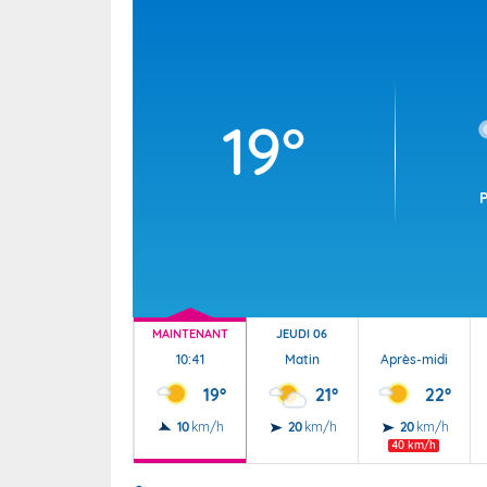
Wallis e
Grand fr
19°
MAINTENANT
JEUDI 06
10:41
Matin
Après-midi
19°
21°
22°
10
km/h
20
km/h
20
km/h
40 km/h