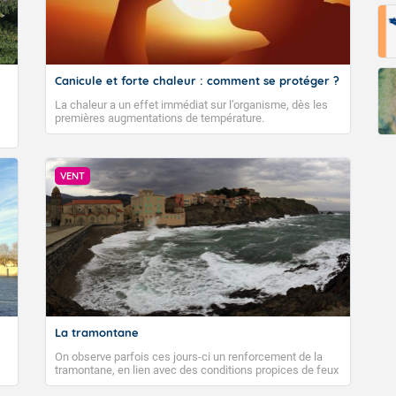
pératures nocturnes sont plus fraiches, comptez 8 à 15 degrés e
ans le Sud-Ouest et tout de même 21 à 25 degrés sur le pourtou
et basse vallée du Rhône. L'après-midi, le mercure repart à la hau
 sur la moitié Nord, plus frais sur le littoral de la Manche, et s
Canicule et forte chaleur : comment se protéger ?
 moitié sud, jusqu'à localement 35 à 39 degrés autour du bassin
n.
La chaleur a un effet immédiat sur l’organisme, dès les
premières augmentations de température.
Fermer
VENT
La tramontane
On observe parfois ces jours-ci un renforcement de la
tramontane, en lien avec des conditions propices de feux
de forêt. Mais qu'est-ce que la tramontane ? Quelles sont