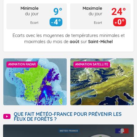
Minimale
Maximale
9°
24°
du jour
du jour
4°
0°
Ecart
Ecart
Écarts avec les moyennes de températures minimales et
maximales du mois de
août
sur
Saint-Michel
ANIMATION RADAR
ANIMATION SATELLITE
QUE FAIT MÉTÉO-FRANCE POUR PRÉVENIR LES
FEUX DE FORÊTS ?