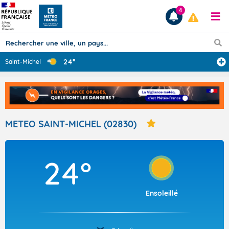
4
24°
Saint-Michel
Prévisions
TOUS LES RÉSULTATS
METEO SAINT-MICHEL (02830)
Articles
24°
Ensoleillé