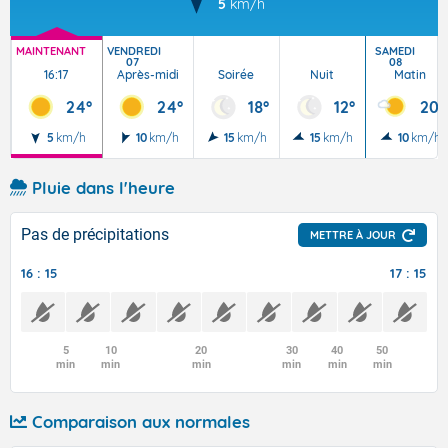
5
km/h
MAINTENANT
VENDREDI
SAMEDI
07
08
16:17
Après-midi
Soirée
Nuit
Matin
24°
24°
18°
12°
20°
5
km/h
10
km/h
15
km/h
15
km/h
10
km/h
Pluie dans l'heure
Pas de précipitations
METTRE À JOUR
16 : 15
17 : 15
5
10
20
30
40
50
min
min
min
min
min
min
Comparaison aux normales