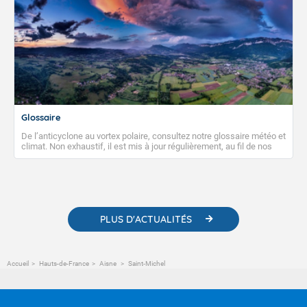
Glossaire
De l’anticyclone au vortex polaire, consultez notre glossaire météo et
climat. Non exhaustif, il est mis à jour régulièrement, au fil de nos
publications. Vous y trouverez également des liens utiles vers nos
contenus pédagogiques concernant les phénomènes
météorologiques et des informations scientifiques sur le
changement climatique.
PLUS D'ACTUALITÉS
Accueil
Hauts-de-France
Aisne
Saint-Michel