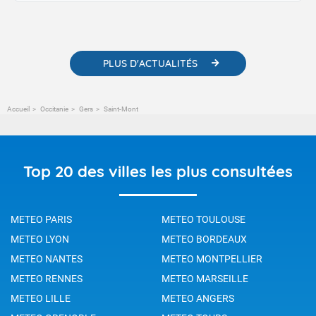
contenus pédagogiques concernant les phénomènes
météorologiques et des informations scientifiques sur le
changement climatique.
PLUS D'ACTUALITÉS
Accueil
Occitanie
Gers
Saint-Mont
Top 20 des villes les plus consultées
METEO PARIS
METEO TOULOUSE
METEO LYON
METEO BORDEAUX
METEO NANTES
METEO MONTPELLIER
METEO RENNES
METEO MARSEILLE
METEO LILLE
METEO ANGERS