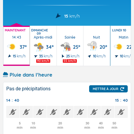
15
km/h
MAINTENANT
DIMANCHE
LUNDI 10
09
14:43
Après-midi
Soirée
Nuit
Matin
37°
34°
25°
20°
22°
15
km/h
35
km/h
25
km/h
10
km/h
10
km/h
90 km/h
55 km/h
Pluie dans l'heure
Pas de précipitations
METTRE À JOUR
14 : 40
15 : 40
5
10
20
30
40
50
min
min
min
min
min
min