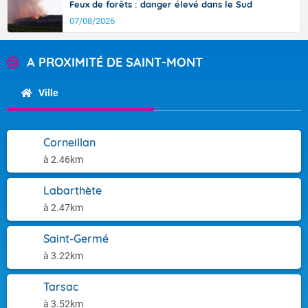
Feux de forêts : danger élevé dans le Sud
07/08/2026
A PROXIMITÉ DE SAINT-MONT
Ville
Corneillan
à 2.46km
Labarthète
à 2.47km
Saint-Germé
à 3.22km
Tarsac
à 3.52km