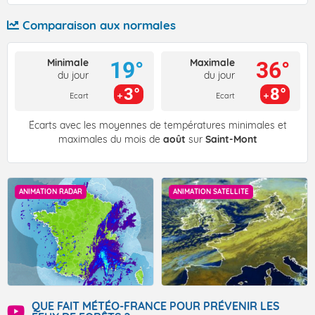
Comparaison aux normales
Minimale
Maximale
19°
36°
du jour
du jour
3°
8°
Ecart
Ecart
Écarts avec les moyennes de températures minimales et
maximales du mois de
août
sur
Saint-Mont
ANIMATION RADAR
ANIMATION SATELLITE
QUE FAIT MÉTÉO-FRANCE POUR PRÉVENIR LES