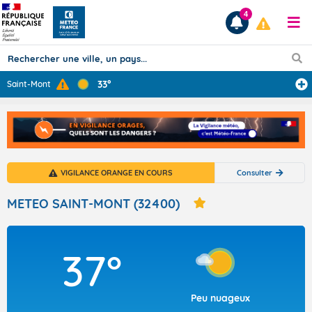
4
33°
Saint-Mont
Prévisions
TOUS LES RÉSULTATS
VIGILANCE ORANGE EN COURS
Consulter
Articles
METEO SAINT-MONT (32400)
37°
Peu nuageux