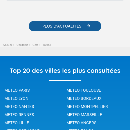
contenus pédagogiques concernant les phénomènes
météorologiques et des informations scientifiques sur le
changement climatique.
PLUS D'ACTUALITÉS
Accueil
Occitanie
Gers
Tarsac
Top 20 des villes les plus consultées
METEO PARIS
METEO TOULOUSE
METEO LYON
METEO BORDEAUX
METEO NANTES
METEO MONTPELLIER
METEO RENNES
METEO MARSEILLE
METEO LILLE
METEO ANGERS