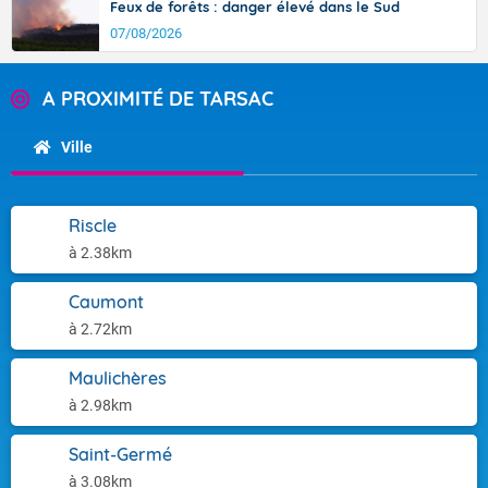
Feux de forêts : danger élevé dans le Sud
07/08/2026
A PROXIMITÉ DE TARSAC
Ville
Riscle
à 2.38km
Caumont
à 2.72km
Maulichères
à 2.98km
Saint-Germé
à 3.08km