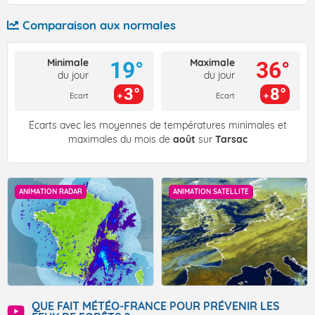
Comparaison aux normales
Minimale
Maximale
19°
36°
du jour
du jour
3°
8°
Ecart
Ecart
Écarts avec les moyennes de températures minimales et
maximales du mois de
août
sur
Tarsac
ANIMATION RADAR
ANIMATION SATELLITE
QUE FAIT MÉTÉO-FRANCE POUR PRÉVENIR LES