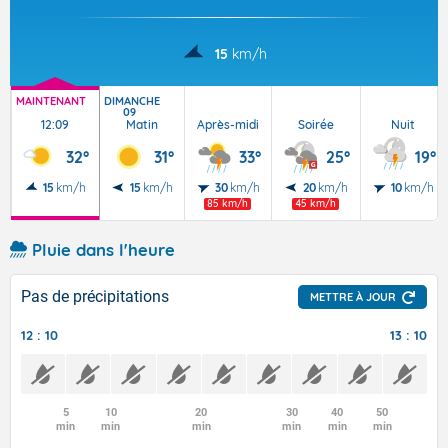
15
km/h
MAINTENANT
DIMANCHE
09
12:09
Matin
Après-midi
Soirée
Nuit
32°
31°
33°
25°
19°
15
km/h
15
km/h
30
km/h
20
km/h
10
km/h
85 km/h
45 km/h
Pluie dans l'heure
Pas de précipitations
METTRE À JOUR
12 : 10
13 : 10
5
10
20
30
40
50
min
min
min
min
min
min