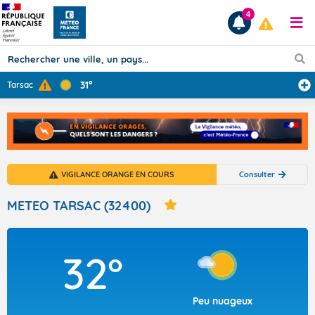
4
31°
Tarsac
Prévisions
TOUS LES RÉSULTATS
VIGILANCE ORANGE EN COURS
Consulter
Articles
METEO TARSAC (32400)
32°
Peu nuageux