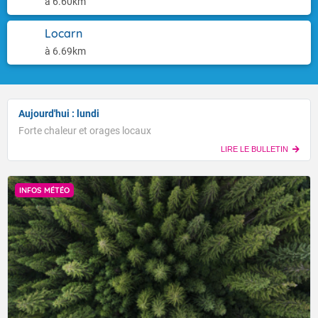
à 6.60km
Locarn
à 6.69km
Aujourd'hui : lundi
Forte chaleur et orages locaux
LIRE LE BULLETIN
INFOS MÉTÉO