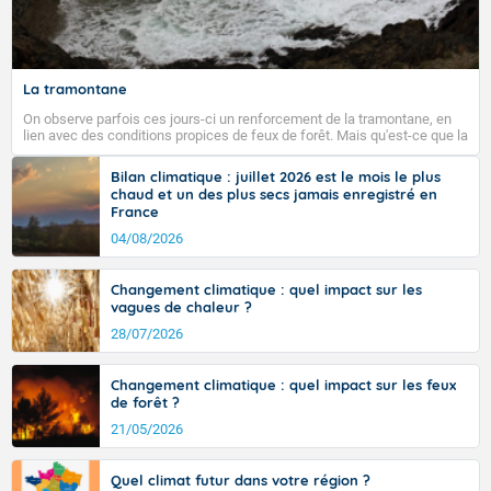
Fermer
La tramontane
On observe parfois ces jours-ci un renforcement de la tramontane, en
lien avec des conditions propices de feux de forêt. Mais qu'est-ce que la
tramontane ? Quelles sont ses caractéristiques ? La tramontane est un
vent turbulent soufflant de secteur nord-ouest à nord, ou ouest à nord-
Bilan climatique : juillet 2026 est le mois le plus
ouest, dans un secteur qui part du Roussillon à la vallée de l’Aude et à
chaud et un des plus secs jamais enregistré en
l’ouest de l’Hérault. L’étymologie de ce vent vient du latin trasmontanus,
France
signifiant au-delà des monts, en allusion aux régions montagneuses
d’où provient ce vent.
04/08/2026
Changement climatique : quel impact sur les
vagues de chaleur ?
28/07/2026
Changement climatique : quel impact sur les feux
de forêt ?
21/05/2026
Quel climat futur dans votre région ?