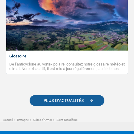
Glossaire
De l’anticyclone au vortex polaire, consultez notre glossaire météo et
climat. Non exhaustif, il est mis à jour régulièrement, au fil de nos
publications. Vous y trouverez également des liens utiles vers nos
contenus pédagogiques concernant les phénomènes
météorologiques et des informations scientifiques sur le
changement climatique.
PLUS D'ACTUALITÉS
Accueil
Bretagne
Côtes d'Armor
Saint-Nicodème