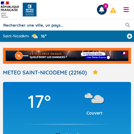
4
16°
Saint-Nicodème
Prévisions
TOUS LES RÉSULTATS
METEO SAINT-NICODEME (22160)
Articles
17°
Couvert