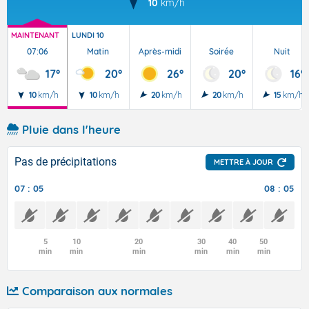
10
km/h
MAINTENANT
LUNDI 10
07:06
Matin
Après-midi
Soirée
Nuit
17°
20°
26°
20°
16°
10
km/h
10
km/h
20
km/h
20
km/h
15
km/h
Pluie dans l'heure
Pas de précipitations
METTRE À JOUR
07 : 05
08 : 05
5
10
20
30
40
50
min
min
min
min
min
min
Comparaison aux normales