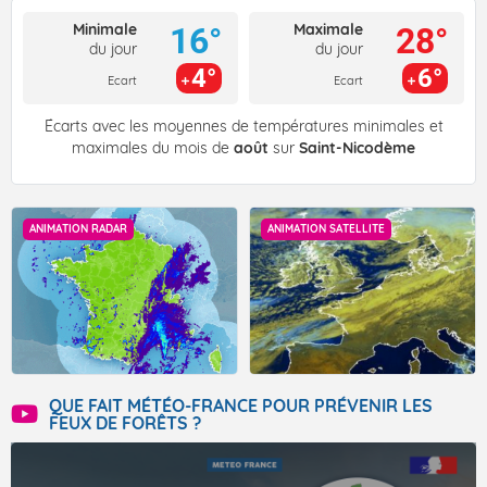
Minimale
Maximale
16°
28°
du jour
du jour
4°
6°
Ecart
Ecart
Écarts avec les moyennes de températures minimales et
maximales du mois de
août
sur
Saint-Nicodème
ANIMATION RADAR
ANIMATION SATELLITE
QUE FAIT MÉTÉO-FRANCE POUR PRÉVENIR LES
FEUX DE FORÊTS ?