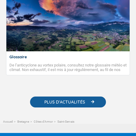
Glossaire
De l’anticyclone au vortex polaire, consultez notre glossaire météo et
climat. Non exhaustif, il est mis à jour régulièrement, au fil de nos
publications. Vous y trouverez également des liens utiles vers nos
contenus pédagogiques concernant les phénomènes
météorologiques et des informations scientifiques sur le
changement climatique.
PLUS D'ACTUALITÉS
Accueil
Bretagne
Côtes d'Armor
Saint-Servais