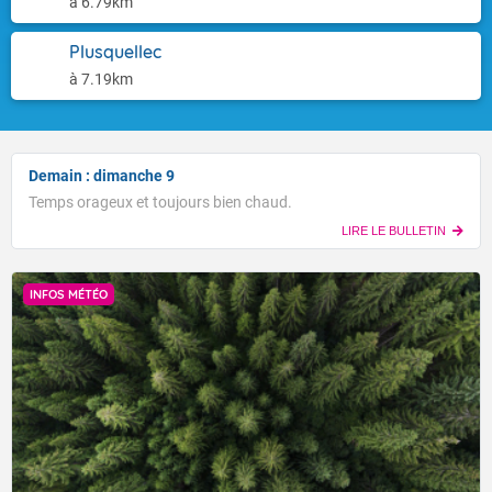
à 6.79km
Plusquellec
à 7.19km
Demain : dimanche 9
Temps orageux et toujours bien chaud.
LIRE LE BULLETIN
INFOS MÉTÉO