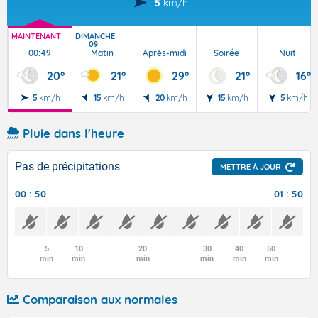
5
km/h
MAINTENANT
DIMANCHE
09
00:49
Matin
Après-midi
Soirée
Nuit
20°
21°
29°
21°
16°
5
km/h
15
km/h
20
km/h
15
km/h
5
km/h
Pluie dans l'heure
Pas de précipitations
METTRE À JOUR
00 : 50
01 : 50
5
10
20
30
40
50
min
min
min
min
min
min
Comparaison aux normales