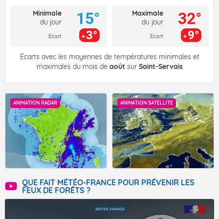
Minimale
Maximale
15°
32°
du jour
du jour
3°
9°
Ecart
Ecart
Écarts avec les moyennes de températures minimales et
maximales du mois de
août
sur
Saint-Servais
ANIMATION RADAR
ANIMATION SATELLITE
QUE FAIT MÉTÉO-FRANCE POUR PRÉVENIR LES
FEUX DE FORÊTS ?