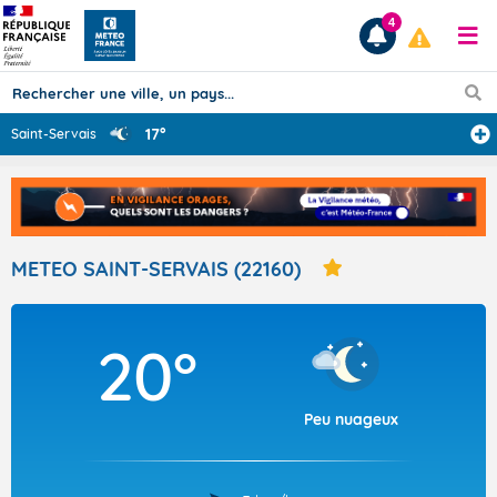
4
17°
Saint-Servais
Prévisions
TOUS LES RÉSULTATS
METEO SAINT-SERVAIS (22160)
Articles
20°
Peu nuageux