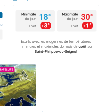
Minimale
Maximale
18°
30°
du jour
du jour
3°
1°
30
Ecart
Ecart
Écarts avec les moyennes de températures
minimales et maximales du mois de
août
sur
Saint-Philippe-du-Seignal
SATELLITE