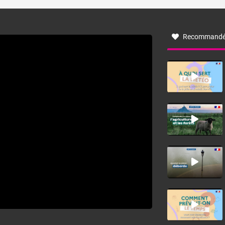
turbulent soufflant de secteur nord-ouest à nord, ou ouest
à nord-ouest, dans un secteur qui part du Roussillon à la
vallée de l’Aude et à l’ouest de l’Hérault. L’étymologie de
ce vent vient du latin trasmontanus, signifiant au-delà des
monts, en allusion aux régions montagneuses d’où
Recommandé
provient ce vent.