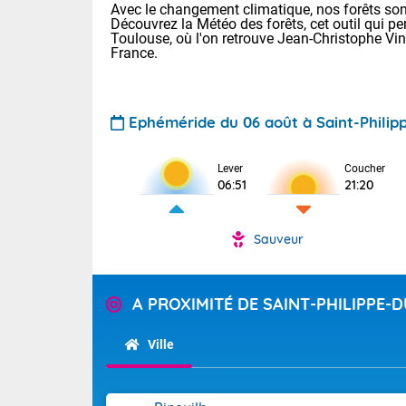
Avec le changement climatique, nos forêts sont
Découvrez la Météo des forêts, cet outil qui pe
Toulouse, où l'on retrouve Jean-Christophe Vi
France.
Ephéméride du 06 août à Saint-Philip
Voici les tem
Lever
Coucher
06:51
21:20
: 18/23 Paris
Clermont-Fd :
Limoges : 20/
Sauveur
Lille : 19/24
TENDANCE P
Cet après-mid
Pour la sema
A PROXIMITÉ DE SAINT-PHILIPPE-
Risque orag
orange cani
Cette semain
temps devrait 
du-Sud (2A)
Ville
(69), Var (8
Tendance des
2026 :
Sur le Sud-Oue