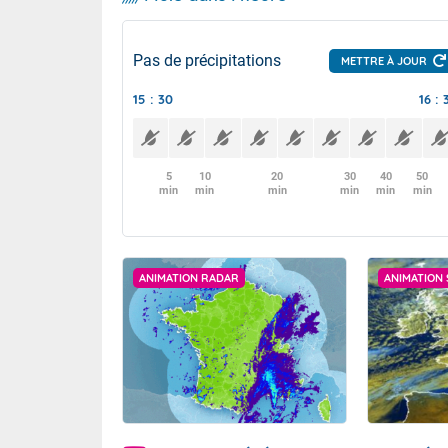
Pas de précipitations
METTRE À JOUR
15 : 30
16 : 
5
10
20
30
40
50
min
min
min
min
min
min
ANIMATION RADAR
ANIMATION 