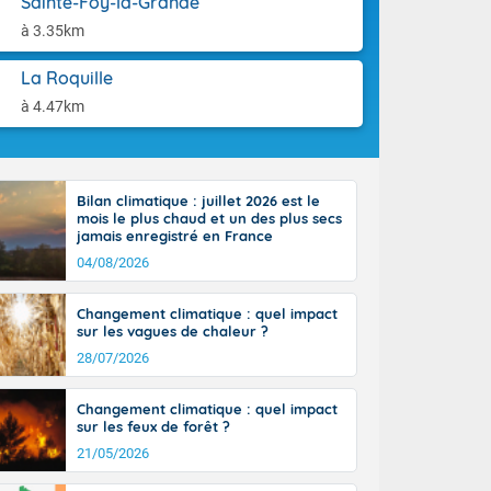
Sainte-Foy-la-Grande
tes
aison.
 possible sur
à 3.35km
e, avec des
bourgeonnent
La Roquille
rse sur le sud
à 4.47km
 sur la
d à nord-ouest
 entre 50 et
ur résiste sur
Bilan climatique : juillet 2026 est le
imales
mois le plus chaud et un des plus secs
Rhône-Alpes à
jamais enregistré en France
 terres et 20
04/08/2026
Changement climatique : quel impact
sur les vagues de chaleur ?
28/07/2026
ble du
Changement climatique : quel impact
es
sur les feux de forêt ?
u'à 50-60 km/h
21/05/2026
ilent les
ttoral l'après-