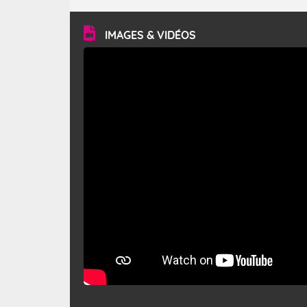
turbulent et généralement sec, pouvant souffler à une
vitesse moyenne de 50 km/h et atteindre 80 à 100 km/h
en rafales, parfois davantage. Il parcourt la basse vallée
du Rhône et la Provence et envahit le littoral
IMAGES & VIDÉOS
méditerranéen à partir de la Camargue.