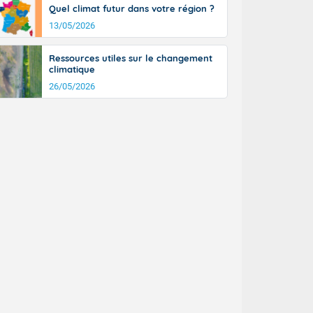
Quel climat futur dans votre région ?
n général, 14
r
13/05/2026
sse, il fait
ouvent 30 à 35
Ressources utiles sur le changement
climatique
26/05/2026