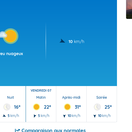
t Futuna
oid
10
km/h
Peu nuageux
VENDREDI 07
Nuit
Matin
Après-midi
Soirée
Nu
16°
22°
31°
25°
5
km/h
5
km/h
10
km/h
10
km/h
5
Comparaison aux normales