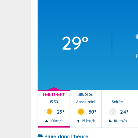
Wallis e
Grand fr
29°
MAINTENANT
JEUDI 06
15:30
Après-midi
Soirée
29°
30°
24°
10
km/h
15
km/h
10
km/h
Pluie dans l'heure