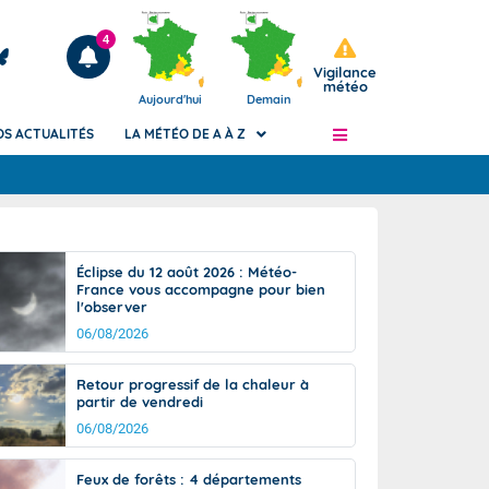
4
Vigilance
météo
Aujourd'hui
Demain
OS ACTUALITÉS
LA MÉTÉO DE A À Z
Articles
ngers
Éclipse du 12 août 2026 : Météo-
Phénomènes dangereux de J+2 à J+7
France vous accompagne pour bien
civile
l'observer
Avertissement pluies intenses à l'échelle
des communes (Apic)
06/08/2026
és
Bulletins Marine
Retour progressif de la chaleur à
ateur de
Bulletins d'estimation du risque
partir de vendredi
d'avalanche
06/08/2026
-pompier
Météo des forêts
Vigicrues
Feux de forêts : 4 départements