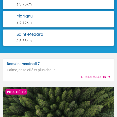
à 3.75km
Marigny
à 5.39km
Saint-Médard
à 5.58km
Demain : vendredi 7
Calme, ensoleillé et plus chaud.
LIRE LE BULLETIN
INFOS MÉTÉO