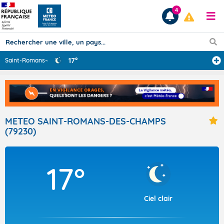
4
17°
Saint-Romans-de
...
Prévisions
TOUS LES RÉSULTATS
METEO SAINT-ROMANS-DES-CHAMPS
(79230)
Articles
17°
Ciel clair