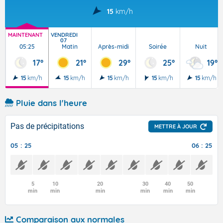
15
km/h
MAINTENANT
VENDREDI
07
05:25
Matin
Après-midi
Soirée
Nuit
17°
21°
29°
25°
19°
15
km/h
15
km/h
15
km/h
15
km/h
15
km/h
Pluie dans l'heure
Pas de précipitations
METTRE À JOUR
05 : 25
06 : 25
5
10
20
30
40
50
min
min
min
min
min
min
Comparaison aux normales