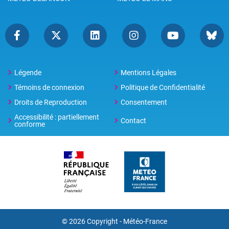
Légende
Mentions Légales
Témoins de connexion
Politique de Confidentialité
Droits de Reproduction
Consentement
Accessibilité : partiellement
Contact
conforme
© 2026 Copyright -
Météo-France