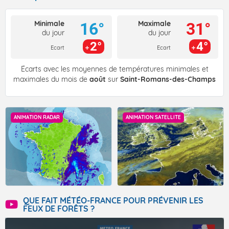
Minimale
Maximale
16°
31°
du jour
du jour
2°
4°
Ecart
Ecart
Écarts avec les moyennes de températures minimales et
maximales du mois de
août
sur
Saint-Romans-des-Champs
ANIMATION RADAR
ANIMATION SATELLITE
QUE FAIT MÉTÉO-FRANCE POUR PRÉVENIR LES
FEUX DE FORÊTS ?