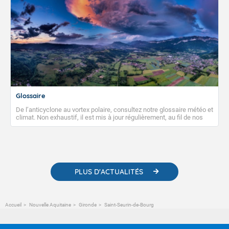
Glossaire
De l’anticyclone au vortex polaire, consultez notre glossaire météo et
climat. Non exhaustif, il est mis à jour régulièrement, au fil de nos
publications. Vous y trouverez également des liens utiles vers nos
contenus pédagogiques concernant les phénomènes
météorologiques et des informations scientifiques sur le
changement climatique.
PLUS D'ACTUALITÉS
Accueil
Nouvelle Aquitaine
Gironde
Saint-Seurin-de-Bourg