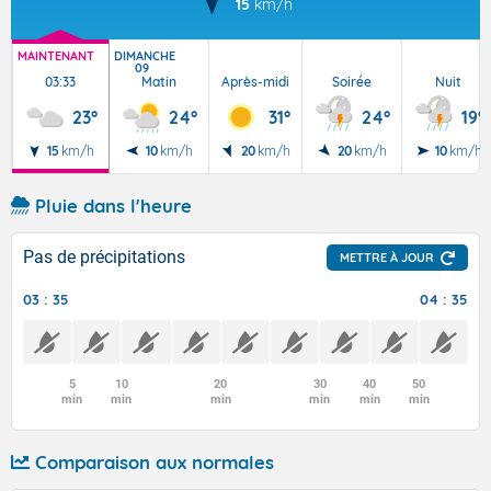
15
km/h
MAINTENANT
DIMANCHE
09
03:33
Matin
Après-midi
Soirée
Nuit
23°
24°
31°
24°
19°
15
km/h
10
km/h
20
km/h
20
km/h
10
km/h
Pluie dans l'heure
Pas de précipitations
METTRE À JOUR
03 : 35
04 : 35
5
10
20
30
40
50
min
min
min
min
min
min
Comparaison aux normales