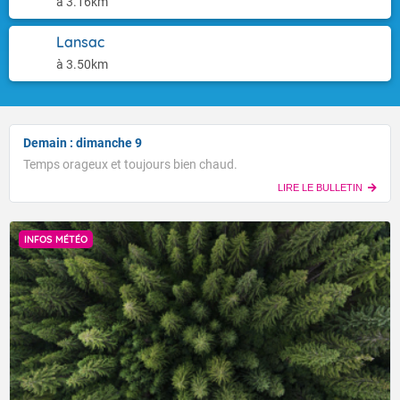
à 3.16km
Lansac
à 3.50km
Demain : dimanche 9
Temps orageux et toujours bien chaud.
LIRE LE BULLETIN
INFOS MÉTÉO