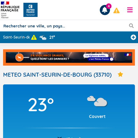
4
21°
Saint-Seurin-de
...
Prévisions
TOUS LES RÉSULTATS
METEO SAINT-SEURIN-DE-BOURG (33710)
Articles
23°
Couvert