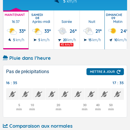
5
km/h
MAINTENANT
SAMEDI
DIMANCHE
08
09
16:37
Après-midi
Soirée
Nuit
Matin
33°
33°
26°
21°
24°
5
km/h
5
km/h
20
km/h
15
km/h
10
km/h
45 km/h
Pluie dans l'heure
Pas de précipitations
METTRE À JOUR
16 : 35
17 : 35
5
10
20
30
40
50
min
min
min
min
min
min
Comparaison aux normales