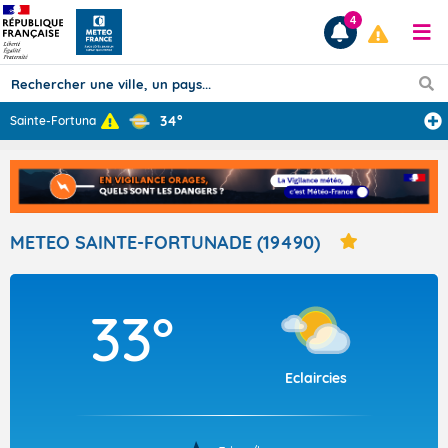
4
34°
Sainte-Fortunad
...
Prévisions
TOUS LES RÉSULTATS
METEO SAINTE-FORTUNADE (19490)
Articles
33°
Eclaircies