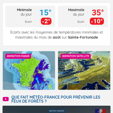
Minimale
Maximale
15°
35°
du jour
du jour
2°
10°
Ecart
Ecart
Écarts avec les moyennes de températures minimales et
maximales du mois de
août
sur
Sainte-Fortunade
ANIMATION RADAR
ANIMATION SATELLITE
QUE FAIT MÉTÉO-FRANCE POUR PRÉVENIR LES
FEUX DE FORÊTS ?