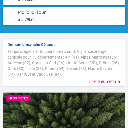
Marc-la-Tour
à 5.79km
Demain dimanche 09 août
Temps orageux et toujours bien chaud. Vigilance orange
canicule pour 13 départements : Ain (01), Alpes-Maritimes (06),
Ardèche (07), Corse-du-Sud (2A), Haute-Corse (2B), Drôme (26),
Gard (30), Isère (38), Rhône (69), Savoie (73), Haute-Savoie
(74), Var (83) et Vaucluse (84).
LIRE LE BULLETIN
INFOS MÉTÉO