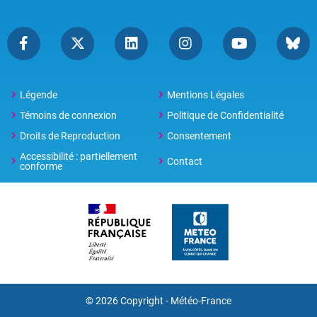
Légende
Mentions Légales
Témoins de connexion
Politique de Confidentialité
Droits de Reproduction
Consentement
Accessibilité : partiellement
Contact
conforme
© 2026 Copyright -
Météo-France