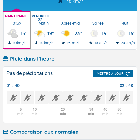
10
km/h
MAINTENANT
VENDREDI
07
01:39
Matin
Après-midi
Soirée
Nuit
15°
19°
23°
19°
15°
10
km/h
10
km/h
15
km/h
10
km/h
20
km/h
Pluie dans l'heure
Pas de précipitations
METTRE À JOUR
01 : 40
02 : 40
5
10
20
30
40
50
min
min
min
min
min
min
Comparaison aux normales