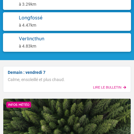
à 3.29km
Longfossé
à 4.47km
Verlincthun
à 4.83km
Demain : vendredi 7
Calme, ensoleillé et plus chaud.
LIRE LE BULLETIN
INFOS MÉTÉO