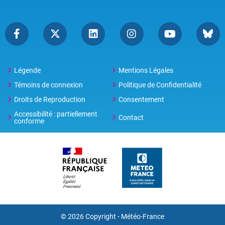
Légende
Mentions Légales
Témoins de connexion
Politique de Confidentialité
Droits de Reproduction
Consentement
Accessibilité : partiellement
Contact
conforme
© 2026 Copyright -
Météo-France