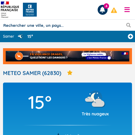
4
15°
Samer
Prévisions
TOUS LES RÉSULTATS
METEO SAMER (62830)
Articles
15°
Très nuageux