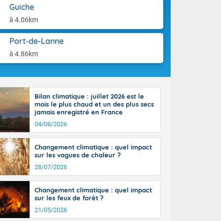
ttoral l'après-
aison.
Guiche
n général, 14
à 4.06km
r
sse, il fait
Port-de-Lanne
ouvent 30 à 35
à 4.86km
Bilan climatique : juillet 2026 est le
mois le plus chaud et un des plus secs
jamais enregistré en France
04/08/2026
Changement climatique : quel impact
sur les vagues de chaleur ?
28/07/2026
Changement climatique : quel impact
sur les feux de forêt ?
21/05/2026