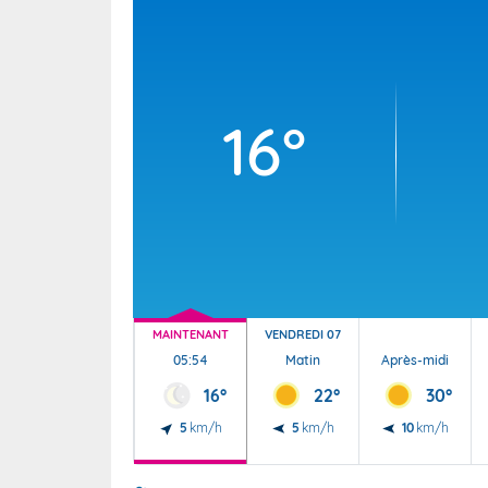
Wallis e
Grand fr
16°
MAINTENANT
VENDREDI 07
05:54
Matin
Après-midi
16°
22°
30°
5
km/h
5
km/h
10
km/h