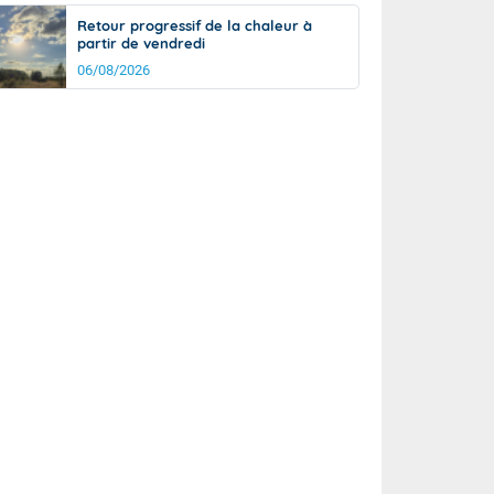
Retour progressif de la chaleur à
partir de vendredi
06/08/2026
rée
Nuit
24°
20°
km/h
10
km/h
km/h