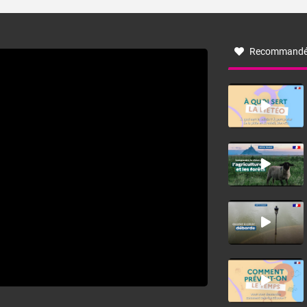
turbulent soufflant de secteur nord-ouest à nord, ou ouest
à nord-ouest, dans un secteur qui part du Roussillon à la
vallée de l’Aude et à l’ouest de l’Hérault. L’étymologie de
ce vent vient du latin trasmontanus, signifiant au-delà des
monts, en allusion aux régions montagneuses d’où
Recommandé
provient ce vent.