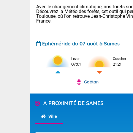
Avec le changement climatique, nos forêts sont
Découvrez la Météo des forêts, cet outil qui pe
Toulouse, où l'on retrouve Jean-Christophe Vi
France.
Ephéméride du 07 août à Sames
Lever
Coucher
Voici les tem
07:01
21:21
28 Lyon : 31 
: 27 Nancy : 
31 Lille : 26 
Gaétan
TENDANCE P
Aujourd'hui :
Pour la sema
Calme, enso
A PROXIMITÉ DE SAMES
Cette semain
La journée s'
temps devrait 
Ville
territoire. O
Tendance des
pyrénéennes, l
2026 :
alors que la 