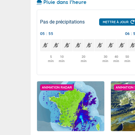
Pluie dans l'heure
Pas de précipitations
METTRE À JOUR
05 : 55
06 : 
5
10
20
30
40
50
min
min
min
min
min
min
ANIMATION RADAR
ANIMATION 