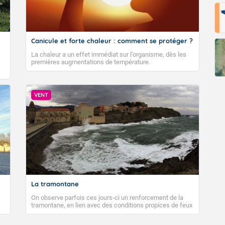
Canicule et forte chaleur : comment se protéger ?
La chaleur a un effet immédiat sur l’organisme, dès les
premières augmentations de température.
VENT
La tramontane
On observe parfois ces jours-ci un renforcement de la
tramontane, en lien avec des conditions propices de feux
de forêt. Mais qu'est-ce que la tramontane ? Quelles sont
ses caractéristiques ? La tramontane est un vent