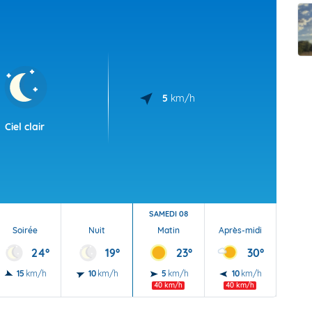
t Futuna
oid
5
km/h
Ciel clair
SAMEDI 08
Soirée
Nuit
Matin
Après-midi
Soi
24°
19°
23°
30°
15
km/h
10
km/h
5
km/h
10
km/h
20
40 km/h
40 km/h
40 