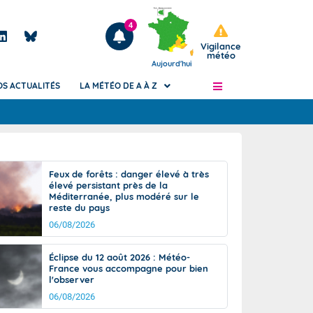
4
Vigilance
météo
Aujourd'hui
OS ACTUALITÉS
LA MÉTÉO DE A À Z
Articles
ngers
Feux de forêts : danger élevé à très
Phénomènes dangereux de J+2 à J+7
élevé persistant près de la
civile
Méditerranée, plus modéré sur le
Avertissement pluies intenses à l'échelle
reste du pays
des communes (Apic)
és
06/08/2026
Bulletins Marine
ateur de
Bulletins d'estimation du risque
Éclipse du 12 août 2026 : Météo-
d'avalanche
France vous accompagne pour bien
-pompier
l'observer
Météo des forêts
06/08/2026
Vigicrues