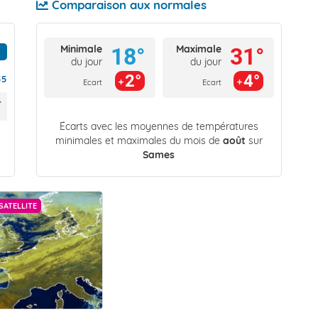
Comparaison aux normales
Minimale
Maximale
18°
31°
du jour
du jour
2°
4°
55
Ecart
Ecart
Écarts avec les moyennes de températures
minimales et maximales du mois de
août
sur
Sames
SATELLITE