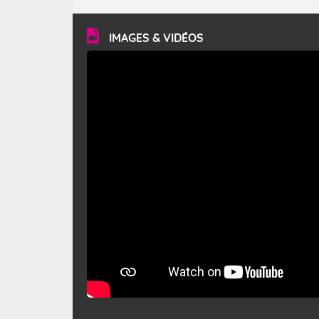
turbulent et généralement sec, pouvant souffler à une
vitesse moyenne de 50 km/h et atteindre 80 à 100 km/h
en rafales, parfois davantage. Il parcourt la basse vallée
du Rhône et la Provence et envahit le littoral
IMAGES & VIDÉOS
méditerranéen à partir de la Camargue.