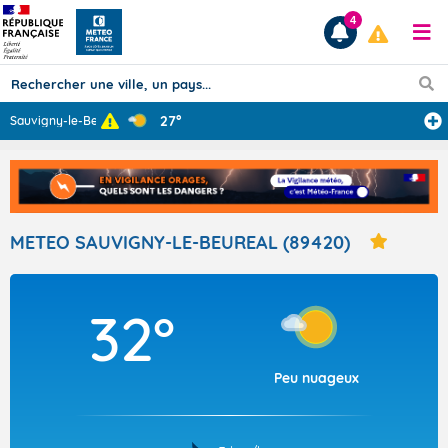
4
27°
Sauvigny-le-Beu
...
Prévisions
TOUS LES RÉSULTATS
METEO SAUVIGNY-LE-BEUREAL (89420)
Articles
32°
Peu nuageux