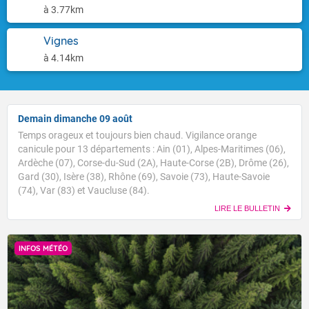
à 3.77km
Vignes
à 4.14km
Demain dimanche 09 août
Temps orageux et toujours bien chaud. Vigilance orange
canicule pour 13 départements : Ain (01), Alpes-Maritimes (06),
Ardèche (07), Corse-du-Sud (2A), Haute-Corse (2B), Drôme (26),
Gard (30), Isère (38), Rhône (69), Savoie (73), Haute-Savoie
(74), Var (83) et Vaucluse (84).
LIRE LE BULLETIN
INFOS MÉTÉO