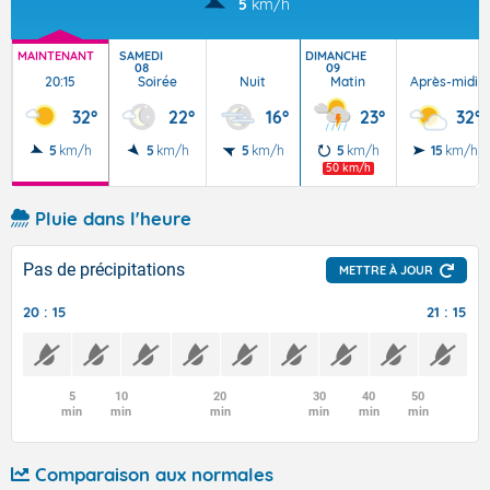
5
km/h
MAINTENANT
SAMEDI
DIMANCHE
08
09
20:15
Soirée
Nuit
Matin
Après-midi
32°
22°
16°
23°
32°
5
km/h
5
km/h
5
km/h
5
km/h
15
km/h
50 km/h
Pluie dans l'heure
Pas de précipitations
METTRE À JOUR
20 : 15
21 : 15
5
10
20
30
40
50
min
min
min
min
min
min
Comparaison aux normales