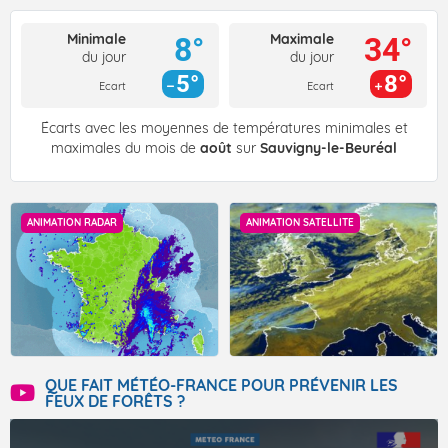
Minimale
Maximale
8°
34°
du jour
du jour
5°
8°
Ecart
Ecart
Écarts avec les moyennes de températures minimales et
maximales du mois de
août
sur
Sauvigny-le-Beuréal
ANIMATION RADAR
ANIMATION SATELLITE
QUE FAIT MÉTÉO-FRANCE POUR PRÉVENIR LES
FEUX DE FORÊTS ?