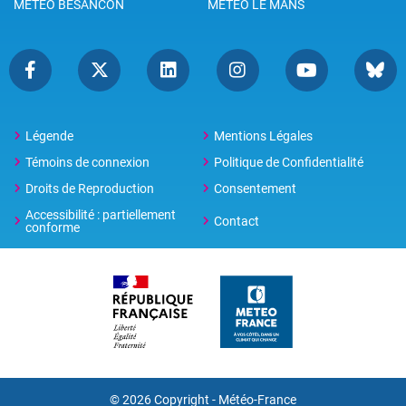
METEO BESANCON
METEO LE MANS
Légende
Mentions Légales
Témoins de connexion
Politique de Confidentialité
Droits de Reproduction
Consentement
Accessibilité : partiellement
Contact
conforme
© 2026 Copyright -
Météo-France