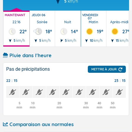
5
km/h
MAINTENANT
JEUDI 06
VENDREDI
07
22:16
Soirée
Nuit
Matin
Après-midi
22°
18°
14°
19°
27°
5
km/h
5
km/h
5
km/h
10
km/h
15
km/h
Pluie dans l'heure
Pas de précipitations
METTRE À JOUR
22 : 15
23 : 15
5
10
20
30
40
50
min
min
min
min
min
min
Comparaison aux normales