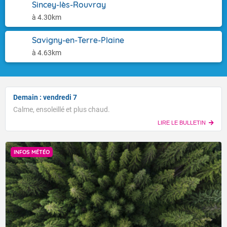
Sincey-lès-Rouvray
à 4.30km
Savigny-en-Terre-Plaine
à 4.63km
Demain : vendredi 7
Calme, ensoleillé et plus chaud.
LIRE LE BULLETIN
INFOS MÉTÉO