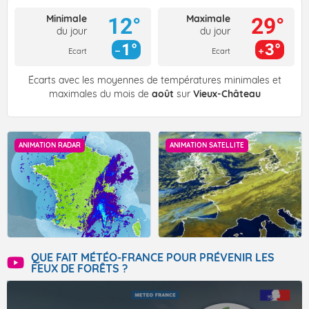
Minimale
Maximale
12°
29°
du jour
du jour
1°
3°
Ecart
Ecart
Écarts avec les moyennes de températures minimales et
maximales du mois de
août
sur
Vieux-Château
ANIMATION RADAR
ANIMATION SATELLITE
QUE FAIT MÉTÉO-FRANCE POUR PRÉVENIR LES
FEUX DE FORÊTS ?