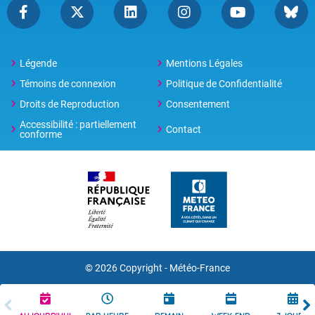
Légende
Mentions Légales
Témoins de connexion
Politique de Confidentialité
Droits de Reproduction
Consentement
Accessibilité : partiellement
Contact
conforme
© 2026 Copyright -
Météo-France