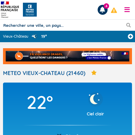
4
19°
Vieux-Château
Prévisions
TOUS LES RÉSULTATS
METEO VIEUX-CHATEAU (21460)
Articles
22°
Ciel clair