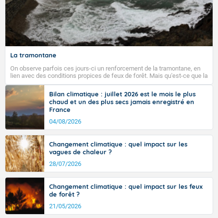
La tramontane
On observe parfois ces jours-ci un renforcement de la tramontane, en
lien avec des conditions propices de feux de forêt. Mais qu'est-ce que la
tramontane ? Quelles sont ses caractéristiques ? La tramontane est un
vent turbulent soufflant de secteur nord-ouest à nord, ou ouest à nord-
Bilan climatique : juillet 2026 est le mois le plus
ouest, dans un secteur qui part du Roussillon à la vallée de l’Aude et à
chaud et un des plus secs jamais enregistré en
l’ouest de l’Hérault. L’étymologie de ce vent vient du latin trasmontanus,
France
signifiant au-delà des monts, en allusion aux régions montagneuses
d’où provient ce vent.
04/08/2026
Changement climatique : quel impact sur les
vagues de chaleur ?
28/07/2026
Changement climatique : quel impact sur les feux
de forêt ?
21/05/2026