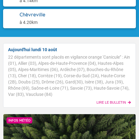
à 4.14km
Chèvreville
à 4.20km
Aujourd'hui lundi 10 août
22 départements sont placés en vigilance orange 'Canicule" : Ain
(01), Allier (03), Alpes-de-Haute-Provence (04), Hautes-Alpes
(05), Alpes-Maritimes (06), Ardèche (07), Bouches-du-Rhône
(13), Cher (18), Corrèze (19), Corse-du-Sud (2A), Haute-Corse
(2B), Doubs (25), Drôme (26), Gard(30), Isère (38), Jura (39),
Rhône (69), Saône-et-Loire (71), Savoie (73), Haute-Savoie (74),
Var (83), Vaucluse (84)
LIRE LE BULLETIN
INFOS MÉTÉO