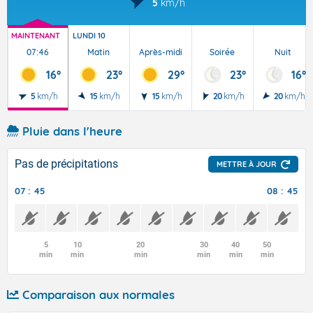
5
km/h
MAINTENANT
LUNDI 10
07:46
Matin
Après-midi
Soirée
Nuit
16°
23°
29°
23°
16°
5
km/h
15
km/h
15
km/h
20
km/h
20
km/h
Pluie dans l'heure
Pas de précipitations
METTRE À JOUR
07 : 45
08 : 45
5
10
20
30
40
50
min
min
min
min
min
min
Comparaison aux normales