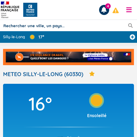
4
17°
Silly-le-Long
Prévisions
TOUS LES RÉSULTATS
METEO SILLY-LE-LONG (60330)
Articles
16°
Ensoleillé