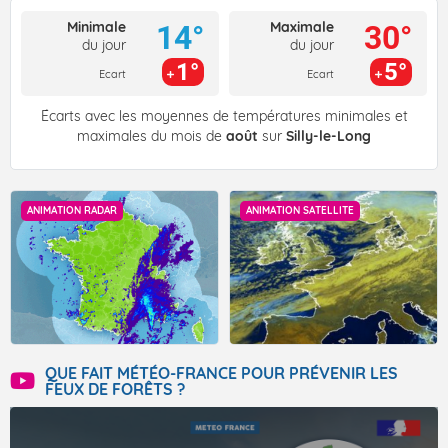
Minimale
Maximale
14°
30°
du jour
du jour
1°
5°
Ecart
Ecart
Écarts avec les moyennes de températures minimales et
maximales du mois de
août
sur
Silly-le-Long
ANIMATION RADAR
ANIMATION SATELLITE
QUE FAIT MÉTÉO-FRANCE POUR PRÉVENIR LES
FEUX DE FORÊTS ?