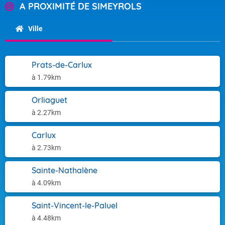
A PROXIMITÉ DE SIMEYROLS
Ville
Prats-de-Carlux
à 1.79km
Orliaguet
à 2.27km
Carlux
à 2.73km
Sainte-Nathalène
à 4.09km
Saint-Vincent-le-Paluel
à 4.48km