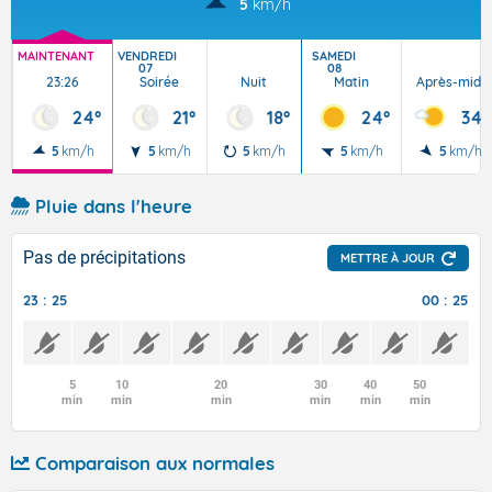
5
km/h
MAINTENANT
VENDREDI
SAMEDI
07
08
23:26
Soirée
Nuit
Matin
Après-midi
24°
21°
18°
24°
34°
5
km/h
5
km/h
5
km/h
5
km/h
5
km/h
Pluie dans l'heure
Pas de précipitations
METTRE À JOUR
23 : 25
00 : 25
5
10
20
30
40
50
min
min
min
min
min
min
Comparaison aux normales