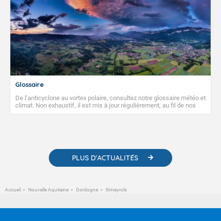
Glossaire
De l’anticyclone au vortex polaire, consultez notre glossaire météo et
climat. Non exhaustif, il est mis à jour régulièrement, au fil de nos
publications. Vous y trouverez également des liens utiles vers nos
contenus pédagogiques concernant les phénomènes
météorologiques et des informations scientifiques sur le
changement climatique.
PLUS D'ACTUALITÉS
Accueil
Nouvelle Aquitaine
Dordogne
Simeyrols