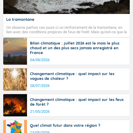
La tramontane
On observe parfois ces jours-ci un renforcement de la tramontane, en
lien avec des conditions propices de feux de forêt. Mais qu'est-ce que la
tramontane ? Quelles sont ses caractéristiques ? La tramontane est un
vent turbulent soufflant de secteur nord-ouest à nord, ou ouest à nord-
Bilan climatique : juillet 2026 est le mois le plus
ouest, dans un secteur qui part du Roussillon à la vallée de l’Aude et à
chaud et un des plus secs jamais enregistré en
l’ouest de l’Hérault. L’étymologie de ce vent vient du latin trasmontanus,
France
signifiant au-delà des monts, en allusion aux régions montagneuses
d’où provient ce vent.
04/08/2026
Changement climatique : quel impact sur les
vagues de chaleur ?
28/07/2026
Changement climatique : quel impact sur les feux
de forêt ?
21/05/2026
Quel climat futur dans votre région ?
13/05/2026