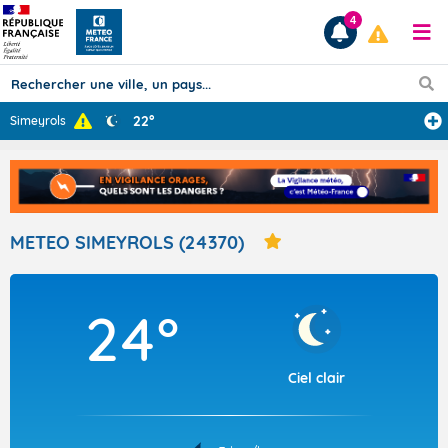
4
22°
Simeyrols
Prévisions
TOUS LES RÉSULTATS
METEO SIMEYROLS (24370)
Articles
24°
Ciel clair