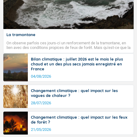
La tramontane
On observe parfois ces jours-ci un renforcement de la tramontane, en
lien avec des conditions propices de feux de forêt. Mais qu'est-ce que la
tramontane ? Quelles sont ses caractéristiques ? La tramontane est un
vent turbulent soufflant de secteur nord-ouest à nord, ou ouest à nord-
Bilan climatique : juillet 2026 est le mois le plus
ouest, dans un secteur qui part du Roussillon à la vallée de l’Aude et à
chaud et un des plus secs jamais enregistré en
l’ouest de l’Hérault. L’étymologie de ce vent vient du latin trasmontanus,
France
signifiant au-delà des monts, en allusion aux régions montagneuses
d’où provient ce vent.
04/08/2026
Changement climatique : quel impact sur les
vagues de chaleur ?
28/07/2026
Changement climatique : quel impact sur les feux
de forêt ?
21/05/2026