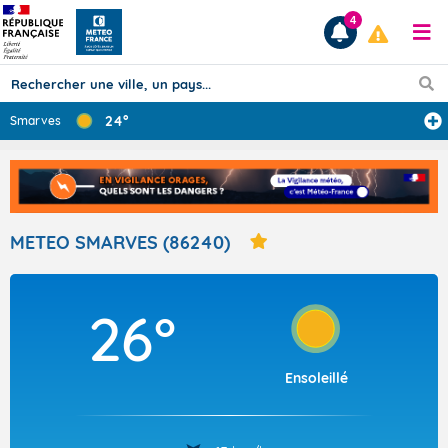
4
24°
Smarves
Prévisions
TOUS LES RÉSULTATS
METEO SMARVES (86240)
Articles
26°
Ensoleillé