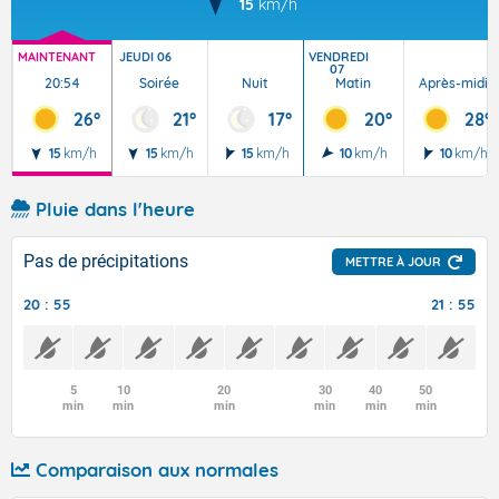
15
km/h
MAINTENANT
JEUDI 06
VENDREDI
07
20:54
Soirée
Nuit
Matin
Après-midi
26°
21°
17°
20°
28°
15
km/h
15
km/h
15
km/h
10
km/h
10
km/h
Pluie dans l'heure
Pas de précipitations
METTRE À JOUR
20 : 55
21 : 55
5
10
20
30
40
50
min
min
min
min
min
min
Comparaison aux normales