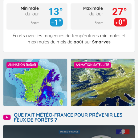
Minimale
Maximale
13°
27°
du jour
du jour
1°
0°
Ecart
Ecart
Écarts avec les moyennes de températures minimales et
maximales du mois de
août
sur
Smarves
ANIMATION RADAR
ANIMATION SATELLITE
QUE FAIT MÉTÉO-FRANCE POUR PRÉVENIR LES
FEUX DE FORÊTS ?