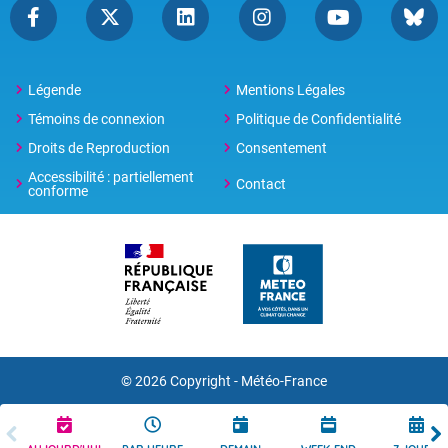
Légende
Mentions Légales
Témoins de connexion
Politique de Confidentialité
Droits de Reproduction
Consentement
Accessibilité : partiellement
Contact
conforme
© 2026 Copyright -
Météo-France