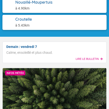
Nouaillé-Maupertuis
à 4.90km
Croutelle
à 5.43km
Demain : vendredi 7
Calme, ensoleillé et plus chaud.
LIRE LE BULLETIN
INFOS MÉTÉO