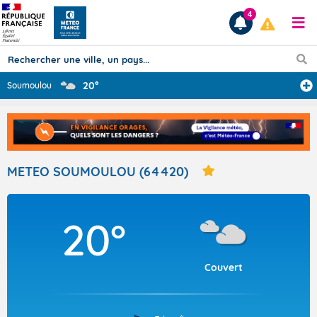
4
20°
Soumoulou
Prévisions
TOUS LES RÉSULTATS
METEO SOUMOULOU (64420)
Articles
20°
Couvert