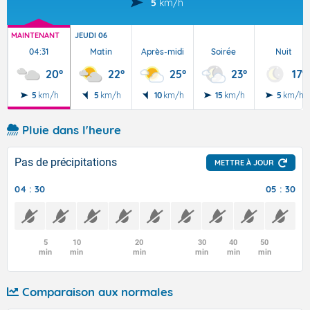
5
km/h
MAINTENANT
JEUDI 06
04:31
Matin
Après-midi
Soirée
Nuit
20°
22°
25°
23°
17°
5
km/h
5
km/h
10
km/h
15
km/h
5
km/h
Pluie dans l'heure
Pas de précipitations
METTRE À JOUR
04 : 30
05 : 30
5
10
20
30
40
50
min
min
min
min
min
min
Comparaison aux normales