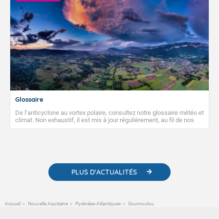
Glossaire
De l’anticyclone au vortex polaire, consultez notre glossaire météo et
climat. Non exhaustif, il est mis à jour régulièrement, au fil de nos
publications. Vous y trouverez également des liens utiles vers nos
contenus pédagogiques concernant les phénomènes
météorologiques et des informations scientifiques sur le
changement climatique.
PLUS D'ACTUALITÉS
Accueil
Nouvelle Aquitaine
Pyrénées-Atlantiques
Soumoulou