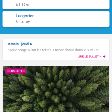
à 3.39km
Lucgarier
à 3.40km
Demain : jeudi 6
Risque orageux sur les reliefs. Encore chaud dans le Sud-Est
LIRE LE BULLETIN
INFOS MÉTÉO