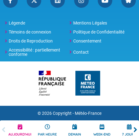
Légende
Mentions Légales
Témoins de connexion
Politique de Confidentialité
Droits de Reproduction
Consentement
Accessibilité : partiellement
Contact
conforme
© 2026 Copyright -
Météo-France
AUJOURD'HUI
PAR HEURE
DEMAIN
WEEK-END
7 JOURS