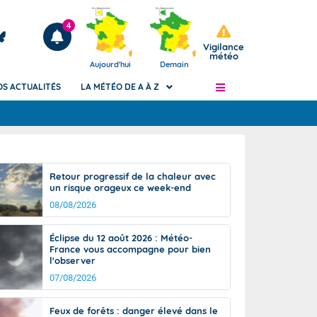
4
Vigilance
météo
Aujourd'hui
Demain
OS ACTUALITÉS
LA MÉTÉO DE A À Z
Articles
ngers
Retour progressif de la chaleur avec
Phénomènes dangereux de J+2 à J+7
un risque orageux ce week-end
civile
Avertissement pluies intenses à l'échelle
08/08/2026
des communes (Apic)
és
Bulletins Marine
Éclipse du 12 août 2026 : Météo-
France vous accompagne pour bien
ateur de
Bulletins d'estimation du risque
l'observer
d'avalanche
07/08/2026
-pompier
Météo des forêts
Vigicrues
Feux de forêts : danger élevé dans le