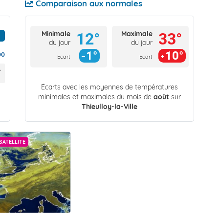
Comparaison aux normales
Minimale
Maximale
12°
33°
du jour
du jour
1°
10°
00
Ecart
Ecart
Écarts avec les moyennes de températures
minimales et maximales du mois de
août
sur
Thieulloy-la-Ville
SATELLITE