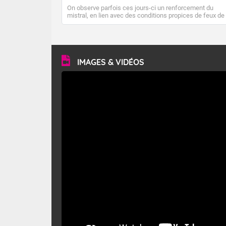
On observe parfois ces jours-ci un renforcement du
mistral, en lien avec des conditions propices de feux de
forêt. Mais qu'est-ce que le mistral ? Quelles sont ses
caractéristiques ? Le mistral est un vent régional,
turbulent et généralement sec, pouvant souffler à une
vitesse moyenne de 50 km/h et atteindre 80 à 100 km/h
en rafales, parfois davantage. Il parcourt la basse vallée
du Rhône et la Provence et envahit le littoral
IMAGES & VIDÉOS
méditerranéen à partir de la Camargue.