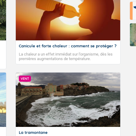
Fermer
Canicule et forte chaleur : comment se protéger ?
La chaleur a un effet immédiat sur l’organisme, dès les
premières augmentations de température.
VENT
La tramontane