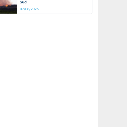
Sud
07/08/2026
rée
Nuit
20°
14°
km/h
15
km/h