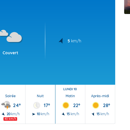
t Futuna
oid
5
km/h
Couvert
LUNDI 10
Soirée
Nuit
Matin
Après-midi
Soi
24°
17°
22°
28°
20
km/h
10
km/h
15
km/h
15
km/h
20
40 km/h