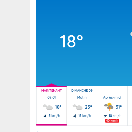
Wallis e
Grand fr
18°
MAINTENANT
DIMANCHE 09
09:01
Matin
Après-midi
18°
25°
31°
5
km/h
15
km/h
10
km/h
40 km/h