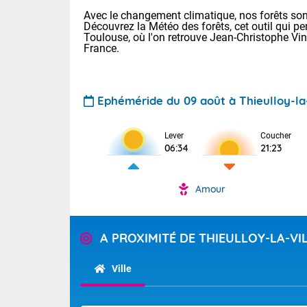
Avec le changement climatique, nos forêts sont
Découvrez la Météo des forêts, cet outil qui pe
Toulouse, où l'on retrouve Jean-Christophe Vi
France.
Ephéméride du 09 août à Thieulloy-la-
Voici les tem
Lever
Coucher
: 12/27 Paris
06:34
21:23
Clermont-Fd :
Limoges : 21/
Lille : 16/34
Amour
TENDANCE P
Aujourd'hui 
Pour la sema
Temps orag
A PROXIMITÉ DE THIEULLOY-LA-VI
départemen
Les températu
sensible, auc
(47), Pyrén
Ville
Garonne (82
Tendance des
Alpes-Marit
septembre 20
Drôme (26),