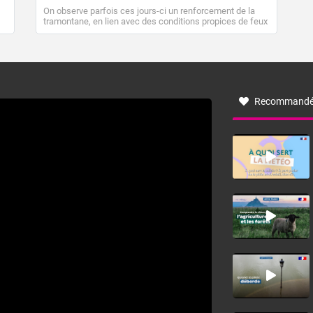
On observe parfois ces jours-ci un renforcement de la
tramontane, en lien avec des conditions propices de feux
de forêt. Mais qu'est-ce que la tramontane ? Quelles sont
ses caractéristiques ? La tramontane est un vent
turbulent soufflant de secteur nord-ouest à nord, ou ouest
à nord-ouest, dans un secteur qui part du Roussillon à la
vallée de l’Aude et à l’ouest de l’Hérault. L’étymologie de
ce vent vient du latin trasmontanus, signifiant au-delà des
monts, en allusion aux régions montagneuses d’où
Recommandé
provient ce vent.