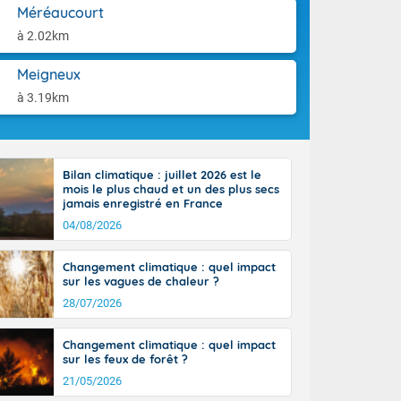
aison.
Méréaucourt
à 2.02km
e-Aquitaine,
 Loire, l'Île-
ieux se décale
Meigneux
 circulent le
à 3.19km
installés aux
tendues sur
lus voilé sur
incipalement
Bilan climatique : juillet 2026 est le
 littoral
mois le plus chaud et un des plus secs
ral vers le
jamais enregistré en France
sinon le ciel
04/08/2026
e nouvelle
, donnant de
Changement climatique : quel impact
et
sur les vagues de chaleur ?
Côté
28/07/2026
mprises entre
 17 en Anjou.
açade
Changement climatique : quel impact
des pointes
sur les feux de forêt ?
21/05/2026