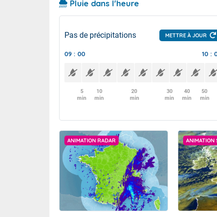
Pluie dans l'heure
Pas de précipitations
METTRE À JOUR
09 : 00
10 : 
5
10
20
30
40
50
min
min
min
min
min
min
ANIMATION RADAR
ANIMATION 