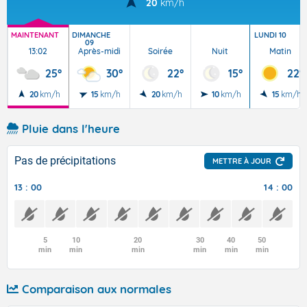
20
km/h
MAINTENANT
DIMANCHE
LUNDI 10
09
13:02
Après-midi
Soirée
Nuit
Matin
25°
30°
22°
15°
22°
20
km/h
15
km/h
20
km/h
10
km/h
15
km/h
Pluie dans l'heure
Pas de précipitations
METTRE À JOUR
13 : 00
14 : 00
5
10
20
30
40
50
min
min
min
min
min
min
Comparaison aux normales