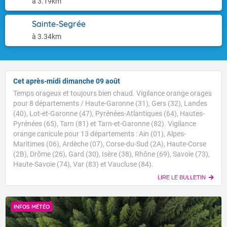
à 3.19km
Sainte-Segrée
à 3.34km
Cet après-midi dimanche 09 août
Temps orageux et toujours bien chaud. Vigilance orange orages
pour 8 départements / Haute-Garonne (31), Gers (32), Landes
(40), Lot-et-Garonne (47), Pyrénées-Atlantiques (64), Hautes-
Pyrénées (65), Tarn (81) et Tarn-et-Garonne (82). Vigilance
orange canicule pour 13 départements : Ain (01), Alpes-
Maritimes (06), Ardèche (07), Corse-du-Sud (2A), Haute-Corse
(2B), Drôme (26), Gard (30), Isère (38), Rhône (69), Savoie (73),
Haute-Savoie (74), Var (83) et Vaucluse (84).
LIRE LE BULLETIN
INFOS MÉTÉO