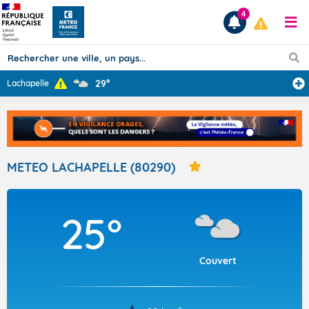
4
29°
Lachapelle
Prévisions
TOUS LES RÉSULTATS
METEO LACHAPELLE (80290)
Articles
25°
Couvert