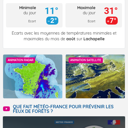
Minimale
Maximale
11°
31°
du jour
du jour
2°
7°
Ecart
Ecart
Écarts avec les moyennes de températures minimales et
maximales du mois de
août
sur
Lachapelle
ANIMATION RADAR
ANIMATION SATELLITE
QUE FAIT MÉTÉO-FRANCE POUR PRÉVENIR LES
FEUX DE FORÊTS ?