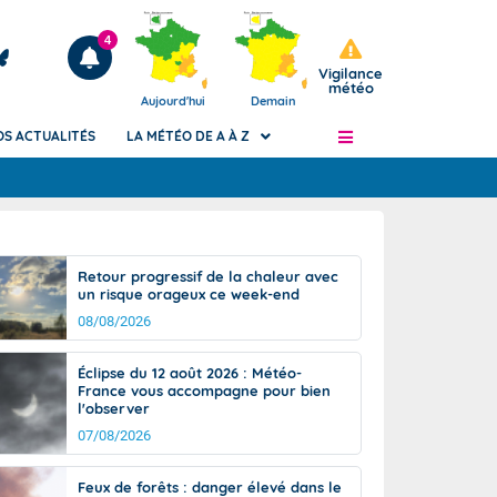
4
Vigilance
météo
Aujourd'hui
Demain
OS ACTUALITÉS
LA MÉTÉO DE A À Z
Articles
ngers
Retour progressif de la chaleur avec
Phénomènes dangereux de J+2 à J+7
un risque orageux ce week-end
civile
Avertissement pluies intenses à l'échelle
08/08/2026
des communes (Apic)
és
Bulletins Marine
Éclipse du 12 août 2026 : Météo-
France vous accompagne pour bien
ateur de
Bulletins d'estimation du risque
l'observer
d'avalanche
07/08/2026
-pompier
Météo des forêts
Vigicrues
Feux de forêts : danger élevé dans le