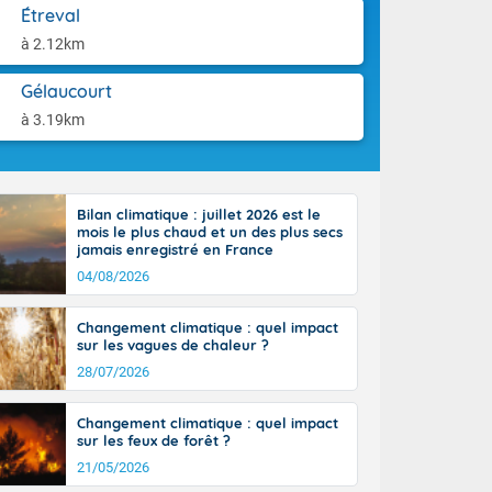
'Île-de-
aison.
Étreval
isolés
à 2.12km
maritimes sont
ondées sont
Gélaucourt
tinée, un peu
ud du pays,
à 3.19km
étroite
midi du Massif
de la
ciel est le
Bilan climatique : juillet 2026 est le
lle salve
mois le plus chaud et un des plus secs
nant de bons
jamais enregistré en France
e vent,
04/08/2026
r les deux
ine, entre 11
Changement climatique : quel impact
28 sur les
sur les vagues de chaleur ?
ns l'intérieur
28/07/2026
 en vallée de
Changement climatique : quel impact
sur les feux de forêt ?
21/05/2026