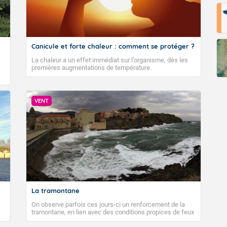
Canicule et forte chaleur : comment se protéger ?
La chaleur a un effet immédiat sur l’organisme, dès les
premières augmentations de température.
VENT
La tramontane
On observe parfois ces jours-ci un renforcement de la
tramontane, en lien avec des conditions propices de feux
de forêt. Mais qu'est-ce que la tramontane ? Quelles sont