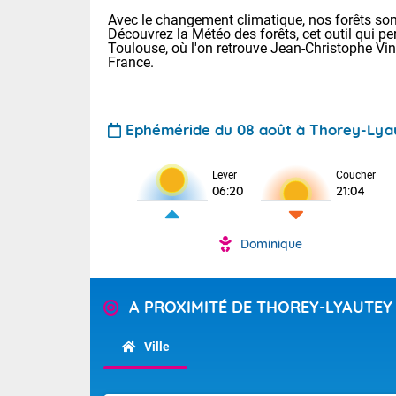
Avec le changement climatique, nos forêts sont
Découvrez la Météo des forêts, cet outil qui pe
Toulouse, où l'on retrouve Jean-Christophe Vi
France.
Ephéméride du 08 août à Thorey-Lya
Voici les tem
Lever
Coucher
29/16 Paris :
06:20
21:04
Clermont-Fd :
Limoges : 33/
Lille : 28/15
Dominique
TENDANCE P
Demain dima
Pour la sema
Temps orag
A PROXIMITÉ DE THOREY-LYAUTEY
département
Les températu
sensible, auc
(2A), Haute
Ville
Savoie (73)
Tendance des
septembre 20
Des résidus p