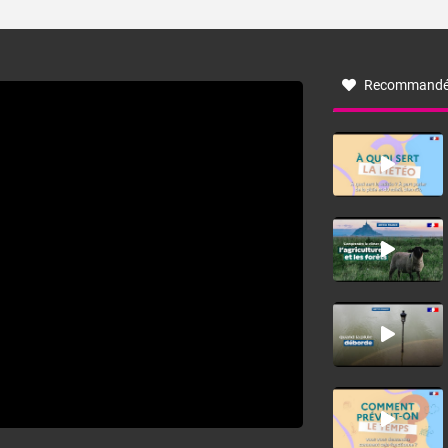
ses caractéristiques ? La tramontane est un vent
turbulent soufflant de secteur nord-ouest à nord, ou ouest
à nord-ouest, dans un secteur qui part du Roussillon à la
vallée de l’Aude et à l’ouest de l’Hérault. L’étymologie de
ce vent vient du latin trasmontanus, signifiant au-delà des
monts, en allusion aux régions montagneuses d’où
Recommandé
provient ce vent.