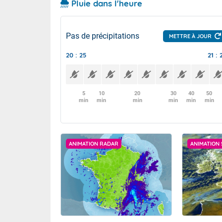
Pluie dans l'heure
Pas de précipitations
METTRE À JOUR
20 : 25
21 : 
5
10
20
30
40
50
min
min
min
min
min
min
ANIMATION RADAR
ANIMATION 