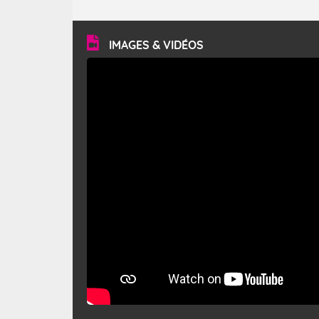
caractéristiques ? Le mistral est un vent régional,
turbulent et généralement sec, pouvant souffler à une
vitesse moyenne de 50 km/h et atteindre 80 à 100 km/h
en rafales, parfois davantage. Il parcourt la basse vallée
du Rhône et la Provence et envahit le littoral
IMAGES & VIDÉOS
méditerranéen à partir de la Camargue.