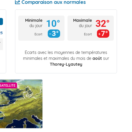
Comparaison aux normales
Minimale
Maximale
10°
32°
du jour
du jour
3°
7°
25
Ecart
Ecart
Écarts avec les moyennes de températures
minimales et maximales du mois de
août
sur
Thorey-Lyautey
SATELLITE