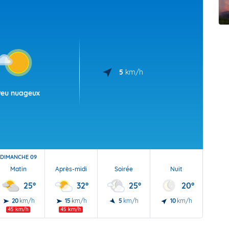
t Futuna
oid
5
km/h
Peu nuageux
DIMANCHE 09
Matin
Après-midi
Soirée
Nuit
25°
32°
25°
20°
20
km/h
15
km/h
5
km/h
10
km/h
45 km/h
45 km/h