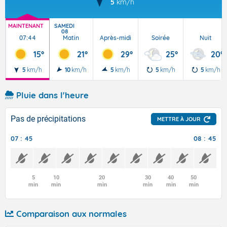
5
km/h
MAINTENANT
SAMEDI
08
07:44
Matin
Après-midi
Soirée
Nuit
15°
21°
29°
25°
20°
5
km/h
10
km/h
5
km/h
5
km/h
5
km/h
Pluie dans l'heure
Pas de précipitations
METTRE À JOUR
07 : 45
08 : 45
5
10
20
30
40
50
min
min
min
min
min
min
Comparaison aux normales