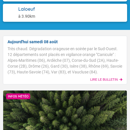
Laloeuf
à 3.90km
Aujourd'hui samedi 08 août
Très chaud. Dégradation orageuse en soirée par le Sud-Ouest.
12 départements sont placés en vigilance orange "Canicule" :
Alpes-Maritimes (06), Ardèche (07), Corse-du-Sud (2A), Haute-
Corse (2B), Drôme (26), Gard (30), Isère (38), Rhône (69), Savoie
(73), Haute-Savoie (74), Var (83), et Vaucluse (84).
LIRE LE BULLETIN
INFOS MÉTÉO