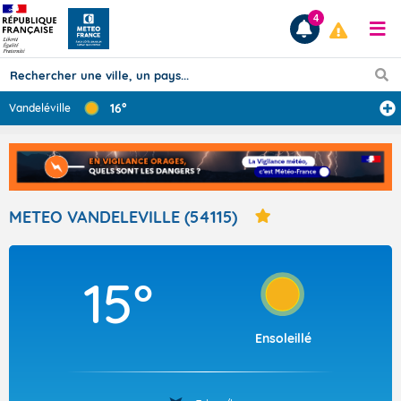
4
16°
Vandeléville
Prévisions
TOUS LES RÉSULTATS
METEO VANDELEVILLE (54115)
Articles
15°
Ensoleillé