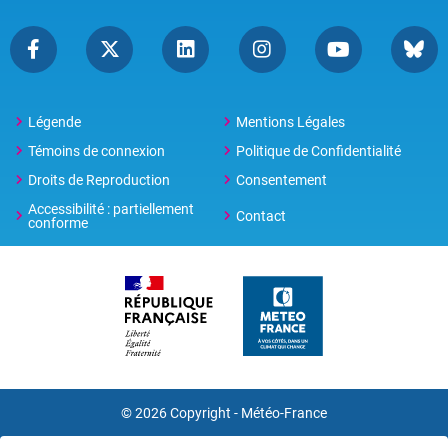
Légende
Mentions Légales
Témoins de connexion
Politique de Confidentialité
Droits de Reproduction
Consentement
Accessibilité : partiellement
Contact
conforme
© 2026 Copyright -
Météo-France