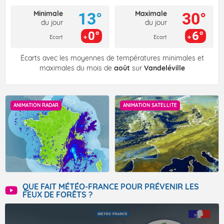
Minimale
Maximale
13°
30°
du jour
du jour
0°
6°
Ecart
Ecart
Écarts avec les moyennes de températures minimales et
maximales du mois de
août
sur
Vandeléville
ANIMATION RADAR
ANIMATION SATELLITE
QUE FAIT MÉTÉO-FRANCE POUR PRÉVENIR LES
FEUX DE FORÊTS ?