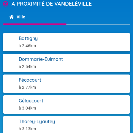
A PROXIMITÉ DE VANDELÉVILLE
Ville
Battigny
à 2.46km
Dommarie-Eulmont
à 2.54km
Fécocourt
à 2.77km
Gélaucourt
à 3.04km
Thorey-Lyautey
à 3.13km