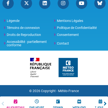
Légende
Mentions Légales
Témoins de connexion
Politique de Confidentialité
Droits de Reproduction
Consentement
Accessibilité : partiellement
Contact
conforme
© 2026 Copyright -
Météo-France
AUJOURD'HUI
PAR HEURE
DEMAIN
WEEK-END
7 JOURS