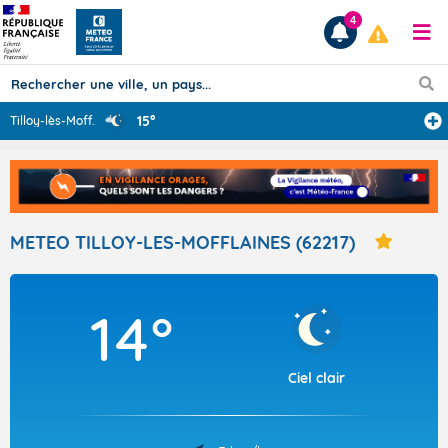
4
15°
Tilloy-lès-Moff
...
Prévisions
TOUS LES RÉSULTATS
METEO TILLOY-LES-MOFFLAINES (62217)
Articles
14°
Ciel clair