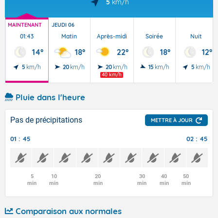
5
km/h
MAINTENANT
JEUDI 06
01:43
Matin
Après-midi
Soirée
Nuit
14°
18°
22°
18°
12°
5
km/h
20
km/h
20
km/h
15
km/h
5
km/h
40 km/h
Pluie dans l'heure
Pas de précipitations
METTRE À JOUR
01 : 45
02 : 45
5
10
20
30
40
50
min
min
min
min
min
min
Comparaison aux normales