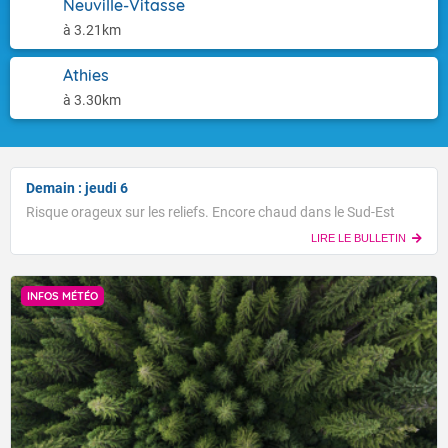
Neuville-Vitasse
à 3.21km
Athies
à 3.30km
Demain : jeudi 6
Risque orageux sur les reliefs. Encore chaud dans le Sud-Est
LIRE LE BULLETIN
INFOS MÉTÉO