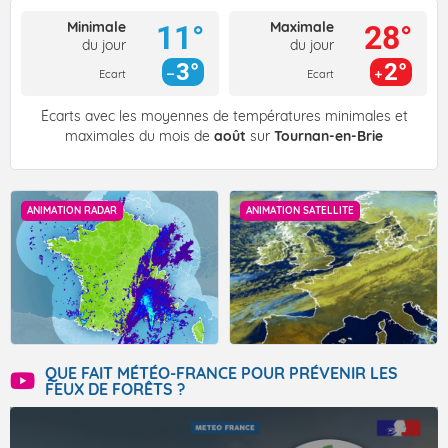
Minimale
Maximale
11°
28°
du jour
du jour
3°
2°
Ecart
Ecart
Écarts avec les moyennes de températures minimales et
maximales du mois de
août
sur
Tournan-en-Brie
ANIMATION RADAR
ANIMATION SATELLITE
QUE FAIT MÉTÉO-FRANCE POUR PRÉVENIR LES
FEUX DE FORÊTS ?