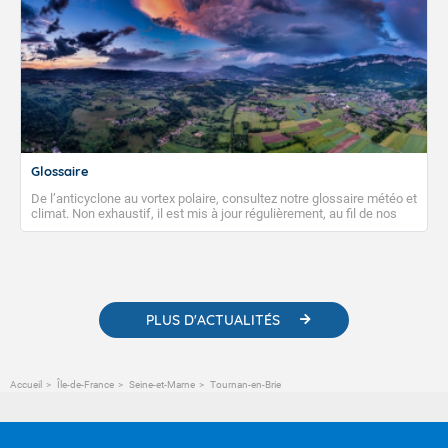
Glossaire
De l’anticyclone au vortex polaire, consultez notre glossaire météo et
climat. Non exhaustif, il est mis à jour régulièrement, au fil de nos
publications. Vous y trouverez également des liens utiles vers nos
contenus pédagogiques concernant les phénomènes
météorologiques et des informations scientifiques sur le
changement climatique.
PLUS D'ACTUALITÉS
Accueil
Île-de-France
Seine-et-Marne
Tournan-en-Brie