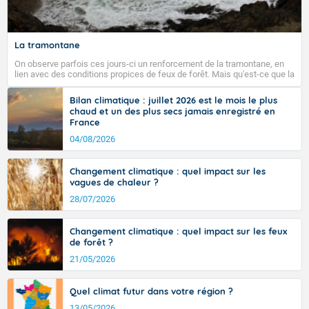
La tramontane
On observe parfois ces jours-ci un renforcement de la tramontane, en
lien avec des conditions propices de feux de forêt. Mais qu'est-ce que la
tramontane ? Quelles sont ses caractéristiques ? La tramontane est un
vent turbulent soufflant de secteur nord-ouest à nord, ou ouest à nord-
Bilan climatique : juillet 2026 est le mois le plus
ouest, dans un secteur qui part du Roussillon à la vallée de l’Aude et à
chaud et un des plus secs jamais enregistré en
l’ouest de l’Hérault. L’étymologie de ce vent vient du latin trasmontanus,
France
signifiant au-delà des monts, en allusion aux régions montagneuses
d’où provient ce vent.
04/08/2026
Changement climatique : quel impact sur les
vagues de chaleur ?
28/07/2026
Changement climatique : quel impact sur les feux
de forêt ?
21/05/2026
Quel climat futur dans votre région ?
13/05/2026