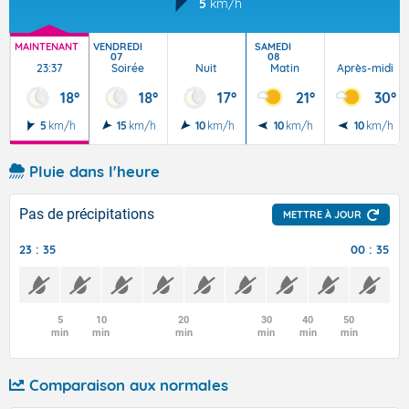
5
km/h
MAINTENANT
VENDREDI
SAMEDI
07
08
23:37
Soirée
Nuit
Matin
Après-midi
18°
18°
17°
21°
30°
5
km/h
15
km/h
10
km/h
10
km/h
10
km/h
Pluie dans l'heure
Pas de précipitations
METTRE À JOUR
23 : 35
00 : 35
5
10
20
30
40
50
min
min
min
min
min
min
Comparaison aux normales