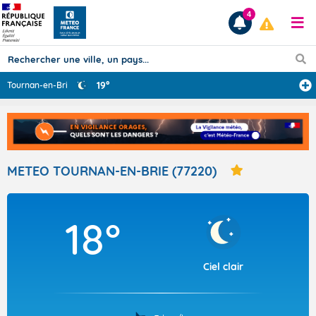
4
19°
Tournan-en-Brie
...
Prévisions
TOUS LES RÉSULTATS
METEO TOURNAN-EN-BRIE (77220)
Articles
18°
Ciel clair