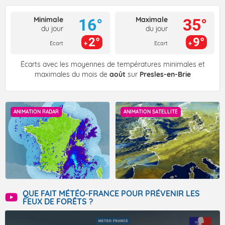
Minimale
Maximale
16°
35°
du jour
du jour
2°
9°
Ecart
Ecart
Écarts avec les moyennes de températures minimales et
maximales du mois de
août
sur
Presles-en-Brie
ANIMATION RADAR
ANIMATION SATELLITE
QUE FAIT MÉTÉO-FRANCE POUR PRÉVENIR LES
FEUX DE FORÊTS ?