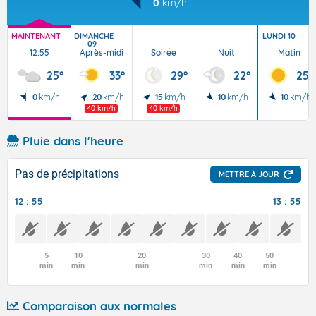
0
km/h
MAINTENANT
DIMANCHE
LUNDI 10
09
12:55
Après-midi
Soirée
Nuit
Matin
25°
33°
29°
22°
25°
0
km/h
20
km/h
15
km/h
10
km/h
10
km/h
40 km/h
40 km/h
Pluie dans l'heure
Pas de précipitations
METTRE À JOUR
12 : 55
13 : 55
5
10
20
30
40
50
min
min
min
min
min
min
Comparaison aux normales