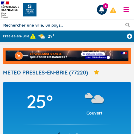
4
29°
Presles-en-Brie
...
Prévisions
TOUS LES RÉSULTATS
METEO PRESLES-EN-BRIE (77220)
Articles
25°
Couvert