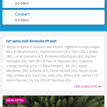
à 5.00km
Coubert
à 5.82km
Cet après-midi dimanche 09 août
Temps orageux et toujours bien chaud. Vigilance orange orages
pour 8 départements / Haute-Garonne (31), Gers (32), Landes
(40), Lot-et-Garonne (47), Pyrénées-Atlantiques (64), Hautes-
Pyrénées (65), Tarn (81) et Tarn-et-Garonne (82). Vigilance
orange canicule pour 13 départements : Ain (01), Alpes-
Maritimes (06), Ardèche (07), Corse-du-Sud (2A), Haute-Corse
(2B), Drôme (26), Gard (30), Isère (38), Rhône (69), Savoie (73),
Haute-Savoie (74), Var (83) et Vaucluse (84).
LIRE LE BULLETIN
INFOS MÉTÉO