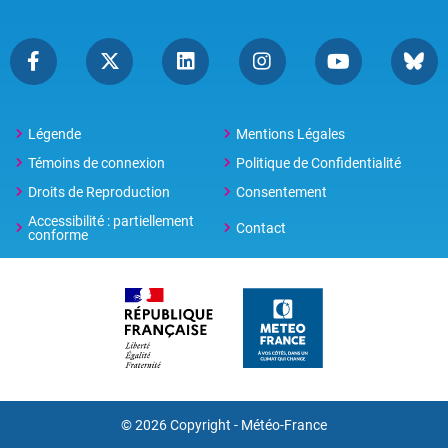
Légende
Mentions Légales
Témoins de connexion
Politique de Confidentialité
Droits de Reproduction
Consentement
Accessibilité : partiellement
Contact
conforme
© 2026 Copyright -
Météo-France