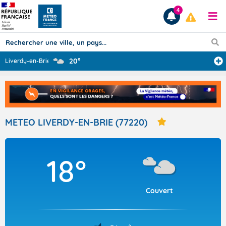
4
20°
Liverdy-en-Brie
...
Prévisions
TOUS LES RÉSULTATS
METEO LIVERDY-EN-BRIE (77220)
Articles
18°
Couvert