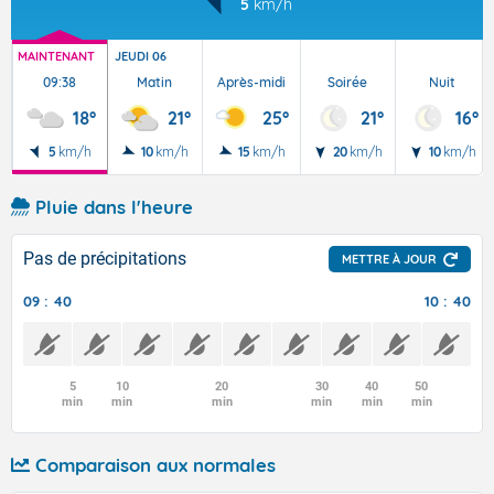
5
km/h
MAINTENANT
JEUDI 06
09:38
Matin
Après-midi
Soirée
Nuit
18°
21°
25°
21°
16°
5
km/h
10
km/h
15
km/h
20
km/h
10
km/h
Pluie dans l'heure
Pas de précipitations
METTRE À JOUR
09 : 40
10 : 40
5
10
20
30
40
50
min
min
min
min
min
min
Comparaison aux normales