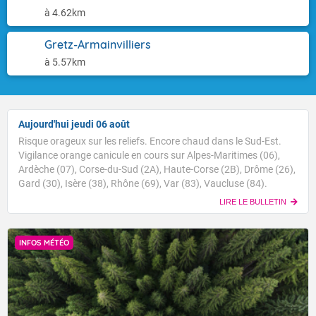
à 4.62km
Gretz-Armainvilliers
à 5.57km
Aujourd'hui jeudi 06 août
Risque orageux sur les reliefs. Encore chaud dans le Sud-Est.
Vigilance orange canicule en cours sur Alpes-Maritimes (06),
Ardèche (07), Corse-du-Sud (2A), Haute-Corse (2B), Drôme (26),
Gard (30), Isère (38), Rhône (69), Var (83), Vaucluse (84).
LIRE LE BULLETIN
INFOS MÉTÉO