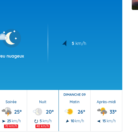
t Futuna
oid
5
km/h
Peu nuageux
DIMANCHE 09
Soirée
Nuit
Matin
Après-midi
Soi
25°
20°
26°
33°
25
km/h
5
km/h
10
km/h
15
km/h
20
70 km/h
40 km/h
70 