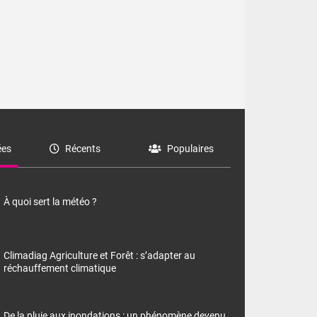
es
Récents
Populaires
À quoi sert la météo ?
Climadiag Agriculture et Forêt : s’adapter au
réchauffement climatique
des valeurs
De la pluie aux inondations : un phénomène devenu