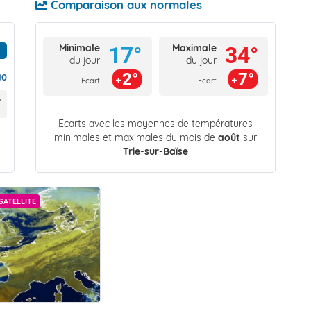
Comparaison aux normales
Minimale
Maximale
17°
34°
du jour
du jour
2°
7°
10
Ecart
Ecart
Écarts avec les moyennes de températures
minimales et maximales du mois de
août
sur
Trie-sur-Baïse
SATELLITE