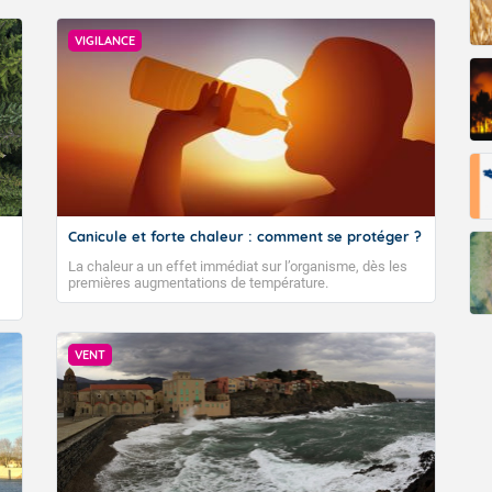
e matin.
VIGILANCE
ux.
 20 degrés vers 8 heures.
 direction variable.
e après-midi.
is orage dès la fin d'après-midi.
Canicule et forte chaleur : comment se protéger ?
 33 degrés vers 14 heures.
La chaleur a un effet immédiat sur l’organisme, dès les
premières augmentations de température.
ment faible à modéré, d'Ouest-Nord-Ouest, mais avec des rafale
lement, à la tombée du jour.
VENT
tin.
soleillé.
 minimales : 18 degrés.