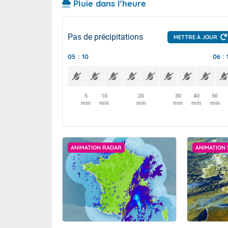
Pluie dans l'heure
Pas de précipitations
METTRE À JOUR
05 : 10
06 : 
5
10
20
30
40
50
min
min
min
min
min
min
ANIMATION RADAR
ANIMATION 