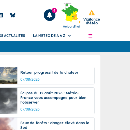
4
Vigilance
météo
Aujourd'hui
OS ACTUALITÉS
LA MÉTÉO DE A À Z
Articles
ngers
Retour progressif de la chaleur
Phénomènes dangereux de J+2 à J+7
07/08/2026
civile
Avertissement pluies intenses à l'échelle
des communes (Apic)
és
Éclipse du 12 août 2026 : Météo-
Bulletins Marine
France vous accompagne pour bien
l'observer
ateur de
Bulletins d'estimation du risque
d'avalanche
07/08/2026
-pompier
Météo des forêts
Feux de forêts : danger élevé dans le
Vigicrues
Sud