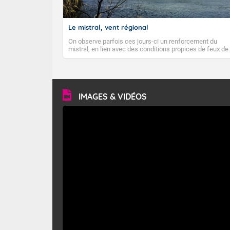
Pour lundi ap
Le mistral, vent régional
Ciel généralem
On observe parfois ces jours-ci un renforcement du
mistral, en lien avec des conditions propices de feux de
Températures
forêt. Mais qu'est-ce que le mistral ? Quelles sont ses
caractéristiques ? Le mistral est un vent régional,
Vent faible de
turbulent et généralement sec, pouvant souffler à une
vitesse moyenne de 50 km/h et atteindre 80 à 100 km/h
Pour mardi m
en rafales, parfois davantage. Il parcourt la basse vallée
du Rhône et la Provence et envahit le littoral
IMAGES & VIDÉOS
méditerranéen à partir de la Camargue.
Temps largeme
Températures
Vent faible.
Pour mardi ap
Bien ensoleill
Températures 
de saison.
Vent faible de