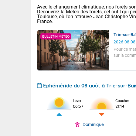
Avec le changement climatique, nos forêts sont
Découvrez la Météo des forêts, cet outil qui pe
Toulouse, où l'on retrouve Jean-Christophe Vi
France.
Trie-sur-Ba
BULLETIN MÉTÉO
2026-08-08
Pour ce mat
sur la comm
Voici les tem
Les tempéra
31 Lyon : 35 
Pour ce matin
: 32 Nancy : 
31 Lille : 28 
A 2 heures, l
hectopascals
Ephéméride du 08 août à Trie-sur-Baï
Aujourd'hui 
TENDANCE P
Soleil et ciel
Très chaud
Pour la sema
Lever
Coucher
06:57
21:14
Les températu
En matinée, le
Au niveau du 
températures 
aux Hauts-de-F
Vent faible.
Corse. L'aprè
Tendance des
Dominique
Pyrénées, la
Pour cet aprè
2026 :
Les orages py