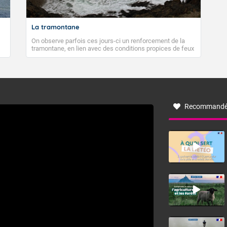
rès-midi.
La tramontane
ent bleu, puis risque d'orage en fin d'après-midi.
On observe parfois ces jours-ci un renforcement de la
tramontane, en lien avec des conditions propices de feux
 maximales : 31 degrés.
de forêt. Mais qu'est-ce que la tramontane ? Quelles sont
ses caractéristiques ? La tramontane est un vent
 direction variable.
turbulent soufflant de secteur nord-ouest à nord, ou ouest
à nord-ouest, dans un secteur qui part du Roussillon à la
atin.
vallée de l’Aude et à l’ouest de l’Hérault. L’étymologie de
ce vent vient du latin trasmontanus, signifiant au-delà des
monts, en allusion aux régions montagneuses d’où
nt ensoleillé.
Recommandé
provient ce vent.
 minimales : 18 degrés.
rès-midi.
é, puis risque d'orage dès la fin d'après-midi.
maximales : 33 degrés. Ces températures se situent au-dessus 
 direction variable.