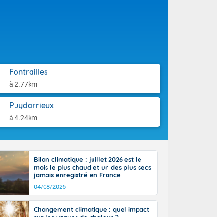
aison.
r l'Occitanie
e puis
région Midi-
tié nord du
rranéen. Les
-totalité du
et même
Fontrailles
à 2.77km
Puydarrieux
à 4.24km
atteignant 65
Bilan climatique : juillet 2026 est le
mois le plus chaud et un des plus secs
jamais enregistré en France
04/08/2026
, localement,
Changement climatique : quel impact