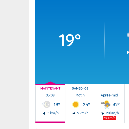
Wallis e
Grand fr
19°
MAINTENANT
SAMEDI 08
05:08
Matin
Après-midi
19°
25°
32°
5
km/h
5
km/h
20
km/h
45 km/h