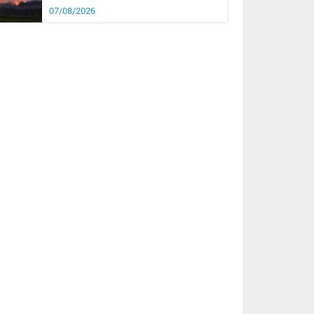
07/08/2026
rée
Nuit
25°
19°
km/h
10
km/h
km/h