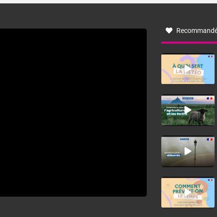
à nord-ouest, dans un secteur qui part du Roussillon à la
vallée de l’Aude et à l’ouest de l’Hérault. L’étymologie de
ce vent vient du latin trasmontanus, signifiant au-delà des
monts, en allusion aux régions montagneuses d’où
Recommandé
provient ce vent.