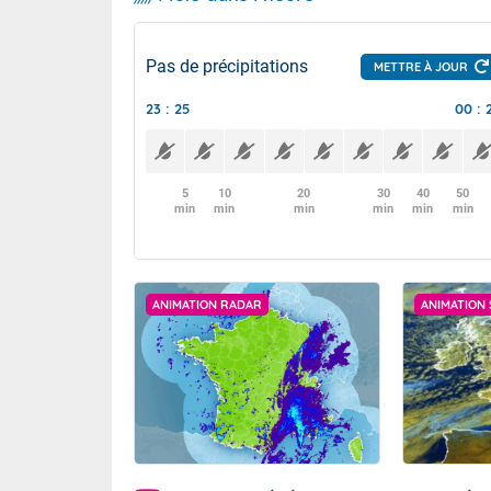
Pas de précipitations
METTRE À JOUR
23 : 25
00 : 
5
10
20
30
40
50
min
min
min
min
min
min
ANIMATION RADAR
ANIMATION 