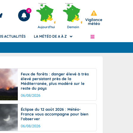
4
Vigilance
météo
Aujourd'hui
Demain
OS ACTUALITÉS
LA MÉTÉO DE A À Z
Articles
ngers
Feux de forêts : danger élevé à très
Phénomènes dangereux de J+2 à J+7
élevé persistant près de la
civile
Méditerranée, plus modéré sur le
Avertissement pluies intenses à l'échelle
reste du pays
des communes (Apic)
és
06/08/2026
Bulletins Marine
ateur de
Bulletins d'estimation du risque
Éclipse du 12 août 2026 : Météo-
d'avalanche
France vous accompagne pour bien
-pompier
l'observer
Météo des forêts
06/08/2026
Vigicrues