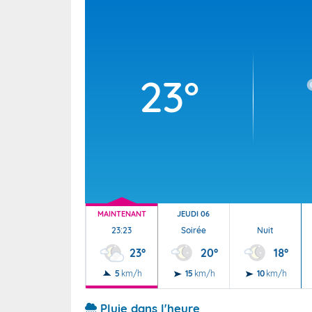
Wallis e
Grand fr
23°
MAINTENANT
JEUDI 06
23:23
Soirée
Nuit
23°
20°
18°
5
km/h
15
km/h
10
km/h
Pluie dans l'heure