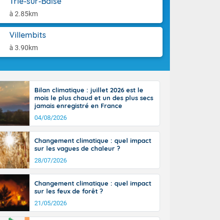
Trie-sur-Baïse
ttoral l'après-
aison.
n général, 14
à 2.85km
r
sse, il fait
Villembits
ouvent 30 à 35
à 3.90km
Bilan climatique : juillet 2026 est le
mois le plus chaud et un des plus secs
jamais enregistré en France
04/08/2026
Changement climatique : quel impact
sur les vagues de chaleur ?
28/07/2026
Changement climatique : quel impact
sur les feux de forêt ?
21/05/2026