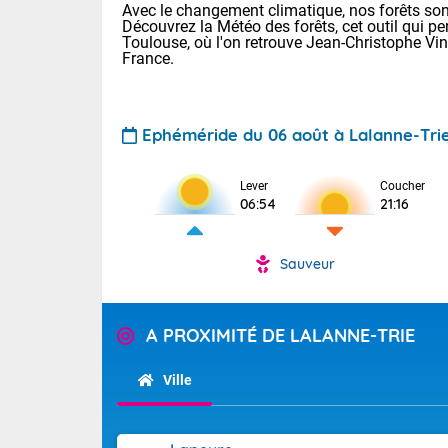
Avec le changement climatique, nos forêts sont
Découvrez la Météo des forêts, cet outil qui pe
Toulouse, où l'on retrouve Jean-Christophe Vi
France.
Ephéméride du 06 août à Lalanne-Tri
Lever
Coucher
Voici les tem
06:54
21:16
28 Lyon : 31 
: 27 Nancy : 
31 Lille : 26 
Sauveur
TENDANCE P
Demain : ven
Pour la sema
A PROXIMITÉ DE LALANNE-TRIE
Calme, enso
Cette semain
La journée s'
temps devrait 
Ville
territoire. O
Tendance des
pyrénéennes, l
2026 :
alors que la 