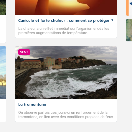
Canicule et forte chaleur : comment se protéger ?
La chaleur a un effet immédiat sur l’organisme, dès les
premières augmentations de température.
VENT
La tramontane
On observe parfois ces jours-ci un renforcement de la
tramontane, en lien avec des conditions propices de feux
de forêt. Mais qu'est-ce que la tramontane ? Quelles sont
ses caractéristiques ? La tramontane est un vent
turbulent soufflant de secteur nord-ouest à nord, ou ouest