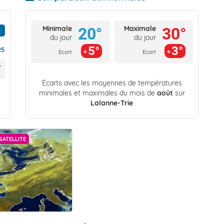
Minimale
Maximale
20°
30°
du jour
du jour
5°
3°
25
Ecart
Ecart
Écarts avec les moyennes de températures
minimales et maximales du mois de
août
sur
Lalanne-Trie
SATELLITE