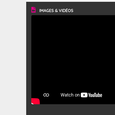
vitesse moyenne de 50 km/h et atteindre 80 à 100 km/h
en rafales, parfois davantage. Il parcourt la basse vallée
du Rhône et la Provence et envahit le littoral
IMAGES & VIDÉOS
méditerranéen à partir de la Camargue.