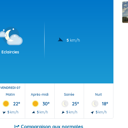
t Futuna
oid
5
km/h
Eclaircies
VENDREDI 07
Matin
Après-midi
Soirée
Nuit
22°
30°
25°
18°
5
km/h
5
km/h
5
km/h
5
km/h
Comparaison aux normales