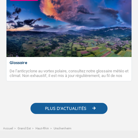
Glossaire
De l’anticyclone au vortex polaire, consultez notre glossaire météo et
climat. Non exhaustif, il est mis à jour régulièrement, au fil de nos
publications. Vous y trouverez également des liens utiles vers nos
contenus pédagogiques concernant les phénomènes
météorologiques et des informations scientifiques sur le
changement climatique.
PLUS D'ACTUALITÉS
Accueil
Grand Est
Haut-Rhin
Urschenheim