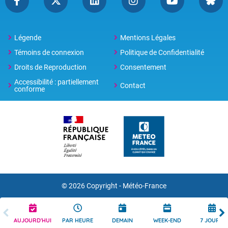
Légende
Mentions Légales
Témoins de connexion
Politique de Confidentialité
Droits de Reproduction
Consentement
Accessibilité : partiellement
Contact
conforme
© 2026 Copyright -
Météo-France
AUJOURD'HUI
PAR HEURE
DEMAIN
WEEK-END
7 JOURS