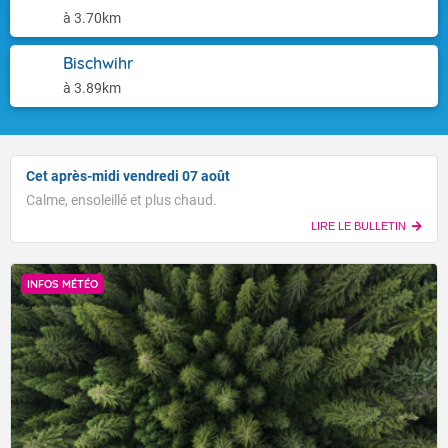
à 3.70km
Bischwihr
à 3.89km
Cet après-midi vendredi 07 août
Calme, ensoleillé et plus chaud.
LIRE LE BULLETIN
INFOS MÉTÉO