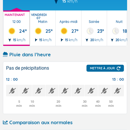
15
km/h
MAINTENANT
VENDREDI
07
12:00
Matin
Après-midi
Soirée
Nuit
24°
25°
27°
23°
18°
15
km/h
15
km/h
15
km/h
20
km/h
20
km/h
Pluie dans l'heure
Pas de précipitations
METTRE À JOUR
12 : 00
13 : 00
5
10
20
30
40
50
min
min
min
min
min
min
Comparaison aux normales