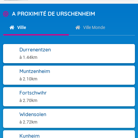
A PROXIMITÉ DE URSCHENHEIM
Ville
Ville Monde
Durrenentzen
à 1.44km
Muntzenheim
à 2.10km
Fortschwihr
à 2.70km
Widensolen
à 2.72km
Kunheim