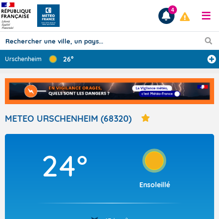
4
26°
Urschenheim
Prévisions
TOUS LES RÉSULTATS
METEO URSCHENHEIM (68320)
Articles
24°
Ensoleillé