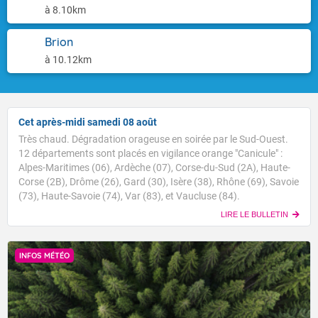
à 8.10km
Brion
à 10.12km
Cet après-midi samedi 08 août
Très chaud. Dégradation orageuse en soirée par le Sud-Ouest.
12 départements sont placés en vigilance orange "Canicule" :
Alpes-Maritimes (06), Ardèche (07), Corse-du-Sud (2A), Haute-
Corse (2B), Drôme (26), Gard (30), Isère (38), Rhône (69), Savoie
(73), Haute-Savoie (74), Var (83), et Vaucluse (84).
LIRE LE BULLETIN
INFOS MÉTÉO