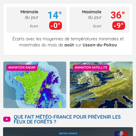
Minimale
Maximale
14°
36°
du jour
du jour
0°
9°
Ecart
Ecart
Écarts avec les moyennes de températures minimales et
maximales du mois de
août
sur
Usson-du-Poitou
ANIMATION RADAR
ANIMATION SATELLITE
QUE FAIT MÉTÉO-FRANCE POUR PRÉVENIR LES
FEUX DE FORÊTS ?