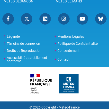
METEO BESANCON
METEO LE MANS
Légende
Mentions Légales
Témoins de connexion
Politique de Confidentialité
Droits de Reproduction
Consentement
Accessibilité : partiellement
Contact
conforme
© 2026 Copyright -
Météo-France