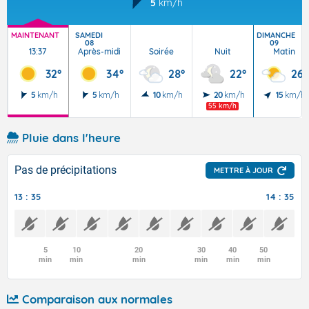
5
km/h
MAINTENANT
SAMEDI
DIMANCHE
08
09
13:37
Après-midi
Soirée
Nuit
Matin
32°
34°
28°
22°
26°
5
km/h
5
km/h
10
km/h
20
km/h
15
km/h
55 km/h
Pluie dans l'heure
Pas de précipitations
METTRE À JOUR
13 : 35
14 : 35
5
10
20
30
40
50
min
min
min
min
min
min
Comparaison aux normales