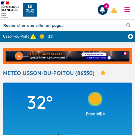
4
32°
Usson-du-Poitou
...
Prévisions
TOUS LES RÉSULTATS
METEO USSON-DU-POITOU (86350)
Articles
32°
Ensoleillé