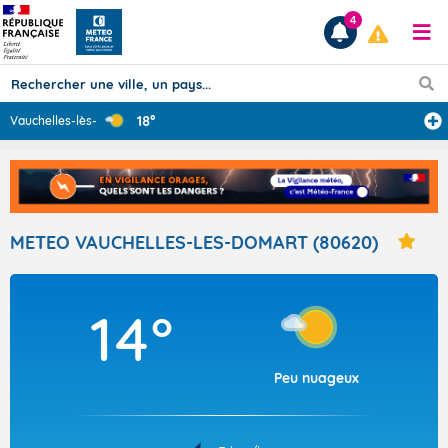
4
18°
Vauchelles-lès-
...
Prévisions
TOUS LES RÉSULTATS
METEO VAUCHELLES-LES-DOMART (80620)
Articles
14°
Peu nuageux