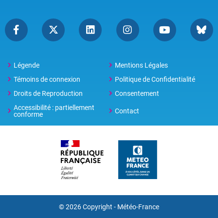
Légende
Mentions Légales
Témoins de connexion
Politique de Confidentialité
Droits de Reproduction
Consentement
Accessibilité : partiellement
Contact
conforme
© 2026 Copyright -
Météo-France