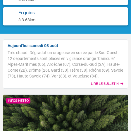
Ergnies
à 3.63km
Aujourd'hui samedi 08 août
Très chaud. Dégradation orageuse en soirée par le Sud-Ouest.
12 départements sont placés en vigilance orange "Canicule" :
Alpes-Maritimes (06), Ardèche (07), Corse-du-Sud (2A), Haute-
Corse (2B), Drôme (26), Gard (30), Isère (38), Rhône (69), Savoie
(73), Haute-Savoie (74), Var (83), et Vaucluse (84).
LIRE LE BULLETIN
INFOS MÉTÉO