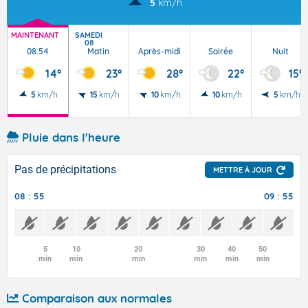
5
km/h
MAINTENANT
SAMEDI
08
08:54
Matin
Après-midi
Soirée
Nuit
14°
23°
28°
22°
15°
5
km/h
15
km/h
10
km/h
10
km/h
5
km/h
Pluie dans l'heure
Pas de précipitations
METTRE À JOUR
08 : 55
09 : 55
5
10
20
30
40
50
min
min
min
min
min
min
Comparaison aux normales