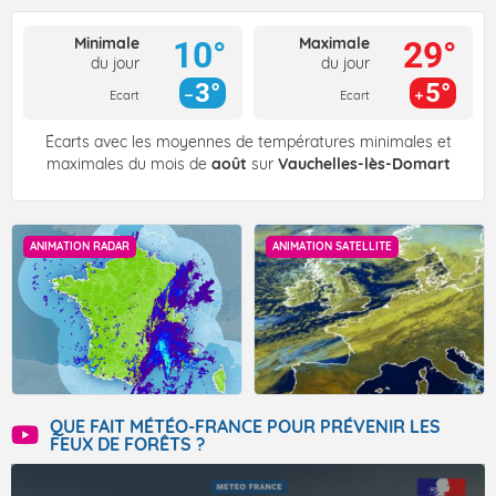
Minimale
Maximale
10°
29°
du jour
du jour
3°
5°
Ecart
Ecart
Écarts avec les moyennes de températures minimales et
maximales du mois de
août
sur
Vauchelles-lès-Domart
ANIMATION RADAR
ANIMATION SATELLITE
QUE FAIT MÉTÉO-FRANCE POUR PRÉVENIR LES
FEUX DE FORÊTS ?