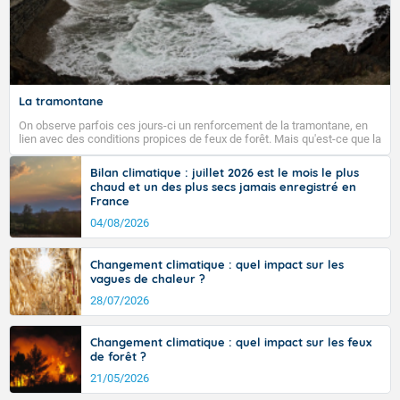
La tramontane
On observe parfois ces jours-ci un renforcement de la tramontane, en
lien avec des conditions propices de feux de forêt. Mais qu'est-ce que la
tramontane ? Quelles sont ses caractéristiques ? La tramontane est un
vent turbulent soufflant de secteur nord-ouest à nord, ou ouest à nord-
Bilan climatique : juillet 2026 est le mois le plus
ouest, dans un secteur qui part du Roussillon à la vallée de l’Aude et à
chaud et un des plus secs jamais enregistré en
l’ouest de l’Hérault. L’étymologie de ce vent vient du latin trasmontanus,
France
signifiant au-delà des monts, en allusion aux régions montagneuses
d’où provient ce vent.
04/08/2026
Changement climatique : quel impact sur les
vagues de chaleur ?
28/07/2026
Changement climatique : quel impact sur les feux
de forêt ?
21/05/2026