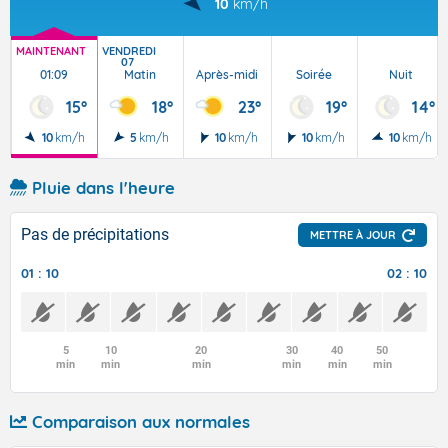
10
km/h
MAINTENANT
VENDREDI
07
01:09
Matin
Après-midi
Soirée
Nuit
15°
18°
23°
19°
14°
10
km/h
5
km/h
10
km/h
10
km/h
10
km/h
Pluie dans l'heure
Pas de précipitations
METTRE À JOUR
01 : 10
02 : 10
5
10
20
30
40
50
min
min
min
min
min
min
Comparaison aux normales