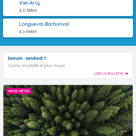
Viel-Arcy
à 3.58km
Longueval-Barbonval
à 3.66km
Demain : vendredi 7
Calme, ensoleillé et plus chaud.
LIRE LE BULLETIN
INFOS MÉTÉO