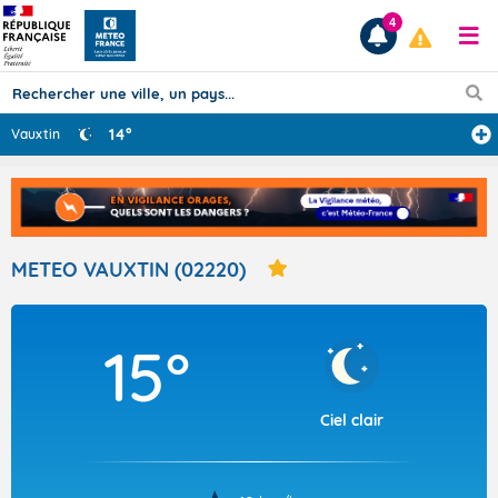
4
14°
Vauxtin
Prévisions
TOUS LES RÉSULTATS
METEO VAUXTIN (02220)
Articles
15°
Ciel clair