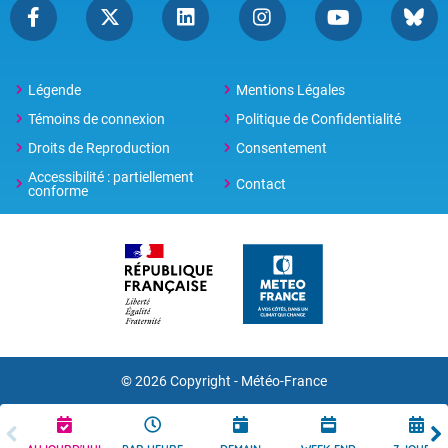
Légende
Mentions Légales
Témoins de connexion
Politique de Confidentialité
Droits de Reproduction
Consentement
Accessibilité : partiellement
Contact
conforme
© 2026 Copyright -
Météo-France