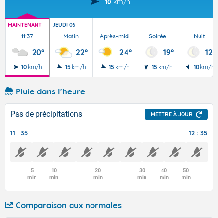
10
km/h
MAINTENANT
JEUDI 06
11:37
Matin
Après-midi
Soirée
Nuit
20°
22°
24°
19°
12°
10
km/h
15
km/h
15
km/h
15
km/h
10
km/h
Pluie dans l'heure
Pas de précipitations
METTRE À JOUR
11 : 35
12 : 35
5
10
20
30
40
50
min
min
min
min
min
min
Comparaison aux normales