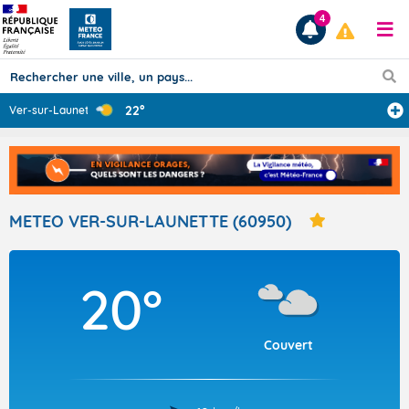
4
22°
Ver-sur-Launett
...
Prévisions
TOUS LES RÉSULTATS
METEO VER-SUR-LAUNETTE (60950)
Articles
20°
Couvert