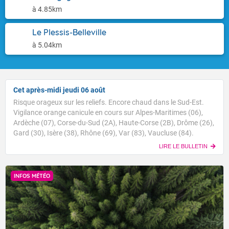
à 4.85km
Le Plessis-Belleville
à 5.04km
Cet après-midi jeudi 06 août
Risque orageux sur les reliefs. Encore chaud dans le Sud-Est.
Vigilance orange canicule en cours sur Alpes-Maritimes (06),
Ardèche (07), Corse-du-Sud (2A), Haute-Corse (2B), Drôme (26),
Gard (30), Isère (38), Rhône (69), Var (83), Vaucluse (84).
LIRE LE BULLETIN
INFOS MÉTÉO