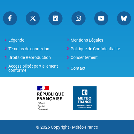
Légende
Mentions Légales
Témoins de connexion
Politique de Confidentialité
Droits de Reproduction
Consentement
Accessibilité : partiellement
Contact
conforme
© 2026 Copyright -
Météo-France