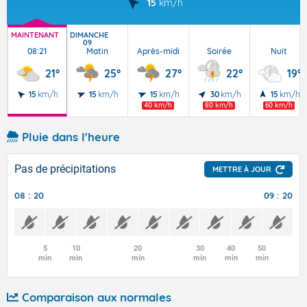
15
km/h
MAINTENANT
DIMANCHE
09
08:21
Matin
Après-midi
Soirée
Nuit
21°
25°
27°
22°
19°
15
km/h
15
km/h
15
km/h
30
km/h
15
km/h
40 km/h
80 km/h
60 km/h
Pluie dans l'heure
Pas de précipitations
METTRE À JOUR
08 : 20
09 : 20
5
10
20
30
40
50
min
min
min
min
min
min
Comparaison aux normales