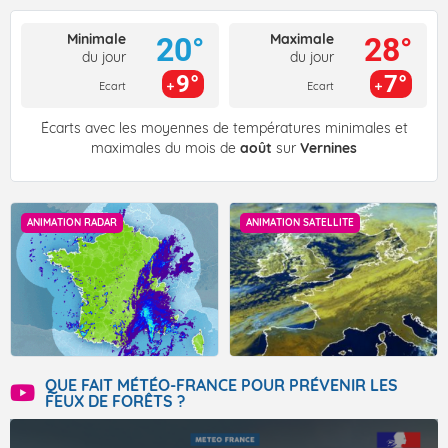
Minimale
Maximale
20°
28°
du jour
du jour
9°
7°
Ecart
Ecart
Écarts avec les moyennes de températures minimales et
maximales du mois de
août
sur
Vernines
ANIMATION RADAR
ANIMATION SATELLITE
QUE FAIT MÉTÉO-FRANCE POUR PRÉVENIR LES
FEUX DE FORÊTS ?