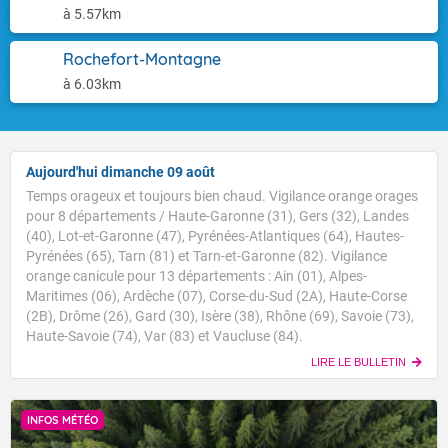
à 5.57km
Rochefort-Montagne
à 6.03km
Aujourd'hui dimanche 09 août
Temps orageux et toujours bien chaud. Vigilance orange orages
pour 8 départements / Haute-Garonne (31), Gers (32), Landes
(40), Lot-et-Garonne (47), Pyrénées-Atlantiques (64), Hautes-
Pyrénées (65), Tarn (81) et Tarn-et-Garonne (82). Vigilance
orange canicule pour 13 départements : Ain (01), Alpes-
Maritimes (06), Ardèche (07), Corse-du-Sud (2A), Haute-Corse
(2B), Drôme (26), Gard (30), Isère (38), Rhône (69), Savoie (73),
Haute-Savoie (74), Var (83) et Vaucluse (84).
LIRE LE BULLETIN
INFOS MÉTÉO