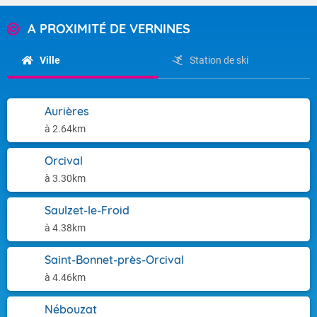
A PROXIMITÉ DE VERNINES
Ville
Station de ski
Aurières
à 2.64km
Orcival
à 3.30km
Saulzet-le-Froid
à 4.38km
Saint-Bonnet-près-Orcival
à 4.46km
Nébouzat