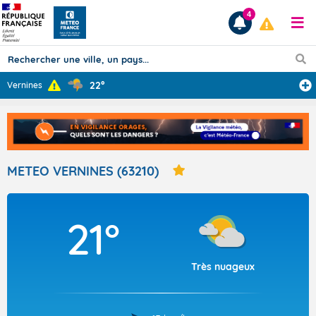
4
22°
Vernines
Prévisions
TOUS LES RÉSULTATS
METEO VERNINES (63210)
Articles
21°
Très nuageux