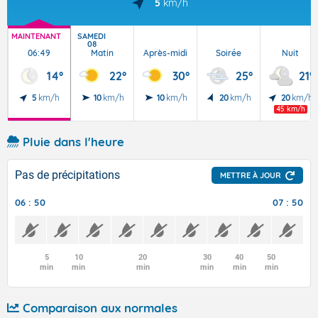
5
km/h
MAINTENANT
SAMEDI
08
06:49
Matin
Après-midi
Soirée
Nuit
14°
22°
30°
25°
21°
5
km/h
10
km/h
10
km/h
20
km/h
20
km/h
45 km/h
Pluie dans l'heure
Pas de précipitations
METTRE À JOUR
06 : 50
07 : 50
5
10
20
30
40
50
min
min
min
min
min
min
Comparaison aux normales