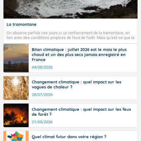
Fermer
La tramontane
On observe parfois ces jours-ci un renforcement de la tramontane, en
lien avec des conditions propices de feux de forêt. Mais qu'est-ce que la
tramontane ? Quelles sont ses caractéristiques ? La tramontane est un
vent turbulent soufflant de secteur nord-ouest à nord, ou ouest à nord-
Bilan climatique : juillet 2026 est le mois le plus
ouest, dans un secteur qui part du Roussillon à la vallée de l’Aude et à
chaud et un des plus secs jamais enregistré en
l’ouest de l’Hérault. L’étymologie de ce vent vient du latin trasmontanus,
France
signifiant au-delà des monts, en allusion aux régions montagneuses
d’où provient ce vent.
04/08/2026
Changement climatique : quel impact sur les
vagues de chaleur ?
28/07/2026
Changement climatique : quel impact sur les feux
de forêt ?
21/05/2026
Quel climat futur dans votre région ?