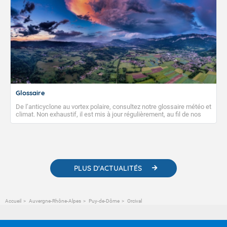
Glossaire
De l’anticyclone au vortex polaire, consultez notre glossaire météo et
climat. Non exhaustif, il est mis à jour régulièrement, au fil de nos
publications. Vous y trouverez également des liens utiles vers nos
contenus pédagogiques concernant les phénomènes
météorologiques et des informations scientifiques sur le
changement climatique.
PLUS D'ACTUALITÉS
Accueil
Auvergne-Rhône-Alpes
Puy-de-Dôme
Orcival