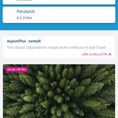
Perpezat
à 5.31km
Aujourd'hui : samedi
Très chaud. Dégradation orageuse en soirée par le Sud-Ouest
LIRE LE BULLETIN
INFOS MÉTÉO