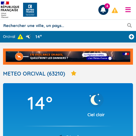
4
14°
Orcival
Prévisions
TOUS LES RÉSULTATS
METEO ORCIVAL (63210)
Articles
14°
Ciel clair