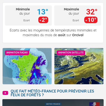
Minimale
Maximale
13°
32°
du jour
du jour
2°
10°
Ecart
Ecart
Écarts avec les moyennes de températures minimales et
maximales du mois de
août
sur
Orcival
ANIMATION RADAR
ANIMATION SATELLITE
QUE FAIT MÉTÉO-FRANCE POUR PRÉVENIR LES
FEUX DE FORÊTS ?