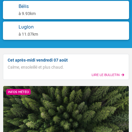
Bélis
à 9.93km
Luglon
à 11.07km
Cet après-midi vendredi 07 août
Calme, ensoleillé et plus chaud.
LIRE LE BULLETIN
INFOS MÉTÉO