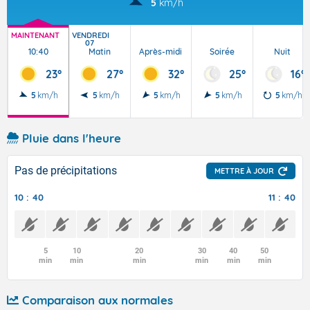
5
km/h
MAINTENANT
VENDREDI
07
10:40
Matin
Après-midi
Soirée
Nuit
23°
27°
32°
25°
16°
5
km/h
5
km/h
5
km/h
5
km/h
5
km/h
Pluie dans l'heure
Pas de précipitations
METTRE À JOUR
10 : 40
11 : 40
5
10
20
30
40
50
min
min
min
min
min
min
Comparaison aux normales