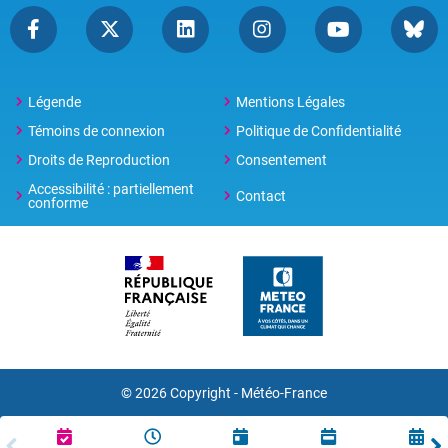
Légende
Mentions Légales
Témoins de connexion
Politique de Confidentialité
Droits de Reproduction
Consentement
Accessibilité : partiellement
Contact
conforme
© 2026 Copyright -
Météo-France