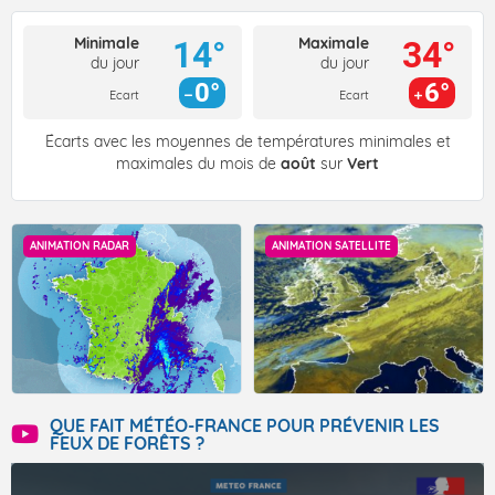
Minimale
Maximale
14°
34°
du jour
du jour
0°
6°
Ecart
Ecart
Écarts avec les moyennes de températures minimales et
maximales du mois de
août
sur
Vert
ANIMATION RADAR
ANIMATION SATELLITE
QUE FAIT MÉTÉO-FRANCE POUR PRÉVENIR LES
FEUX DE FORÊTS ?