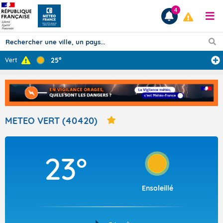
4
25°
Vert
Prévisions
TOUS LES RÉSULTATS
METEO VERT (40420)
Articles
23°
Ensoleillé