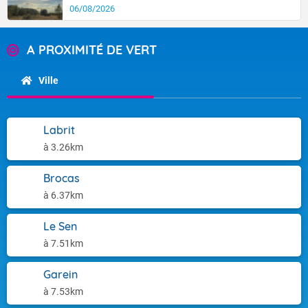
06/08/2026
A PROXIMITÉ DE VERT
Ville
Labrit
à 3.26km
Brocas
à 6.37km
Le Sen
à 7.51km
Garein
à 7.53km