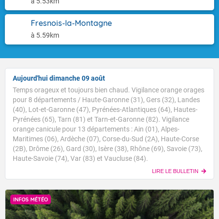
à 5.53km
Fresnois-la-Montagne
à 5.59km
Aujourd'hui dimanche 09 août
Temps orageux et toujours bien chaud. Vigilance orange orages
pour 8 départements / Haute-Garonne (31), Gers (32), Landes
(40), Lot-et-Garonne (47), Pyrénées-Atlantiques (64), Hautes-
Pyrénées (65), Tarn (81) et Tarn-et-Garonne (82). Vigilance
orange canicule pour 13 départements : Ain (01), Alpes-
Maritimes (06), Ardèche (07), Corse-du-Sud (2A), Haute-Corse
(2B), Drôme (26), Gard (30), Isère (38), Rhône (69), Savoie (73),
Haute-Savoie (74), Var (83) et Vaucluse (84).
LIRE LE BULLETIN
INFOS MÉTÉO