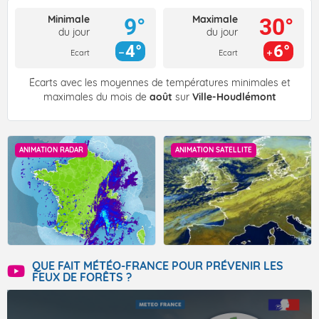
Minimale
Maximale
9°
30°
du jour
du jour
4°
6°
Ecart
Ecart
Écarts avec les moyennes de températures minimales et
maximales du mois de
août
sur
Ville-Houdlémont
ANIMATION RADAR
ANIMATION SATELLITE
QUE FAIT MÉTÉO-FRANCE POUR PRÉVENIR LES
FEUX DE FORÊTS ?