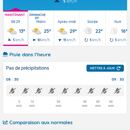
5
km/h
MAINTENANT
DIMANCHE
09
08:29
Matin
Après-midi
Soirée
Nuit
13°
25°
29°
22°
16°
5
km/h
10
km/h
15
km/h
5
km/h
5
km/h
Pluie dans l'heure
Pas de précipitations
METTRE À JOUR
08 : 30
09 : 30
5
10
20
30
40
50
min
min
min
min
min
min
Comparaison aux normales