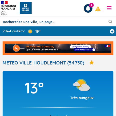
4
19°
Ville-Houdlémon
...
Prévisions
TOUS LES RÉSULTATS
METEO VILLE-HOUDLEMONT (54730)
Articles
13°
Très nuageux