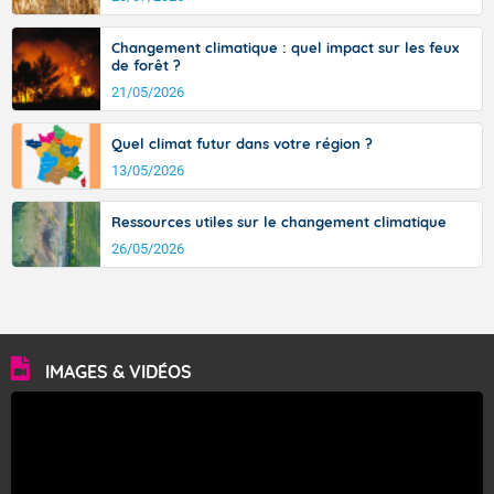
avec des pointes jusqu'à 37 à 38 degrés dans l'arrière-
pays varois et en vallée de la Garonne.
Changement climatique : quel impact sur les feux
de forêt ?
21/05/2026
Fermer
Quel climat futur dans votre région ?
13/05/2026
Ressources utiles sur le changement climatique
26/05/2026
IMAGES & VIDÉOS