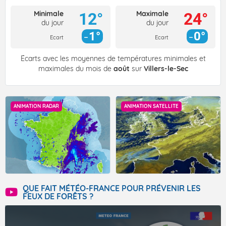
Minimale
Maximale
12°
24°
du jour
du jour
1°
0°
Ecart
Ecart
Écarts avec les moyennes de températures minimales et
maximales du mois de
août
sur
Villers-le-Sec
ANIMATION RADAR
ANIMATION SATELLITE
QUE FAIT MÉTÉO-FRANCE POUR PRÉVENIR LES
FEUX DE FORÊTS ?