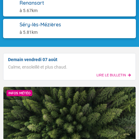
Renansart
à 5.67km
Séry-lès-Mézières
à 5.81km
Demain vendredi 07 août
Calme, ensoleillé et plus chaud.
LIRE LE BULLETIN
INFOS MÉTÉO