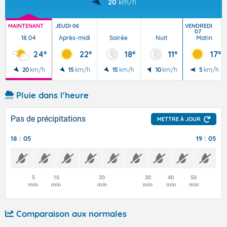
20
km/h
MAINTENANT
JEUDI 06
VENDREDI
07
18:04
Après-midi
Soirée
Nuit
Matin
24°
22°
18°
11°
17°
20
km/h
15
km/h
15
km/h
10
km/h
5
km/h
Pluie dans l'heure
Pas de précipitations
METTRE À JOUR
18 : 05
19 : 05
5
10
20
30
40
50
min
min
min
min
min
min
Comparaison aux normales