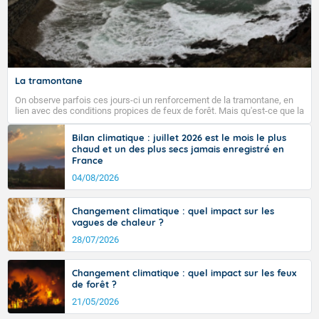
La tramontane
On observe parfois ces jours-ci un renforcement de la tramontane, en
lien avec des conditions propices de feux de forêt. Mais qu'est-ce que la
tramontane ? Quelles sont ses caractéristiques ? La tramontane est un
vent turbulent soufflant de secteur nord-ouest à nord, ou ouest à nord-
Bilan climatique : juillet 2026 est le mois le plus
ouest, dans un secteur qui part du Roussillon à la vallée de l’Aude et à
chaud et un des plus secs jamais enregistré en
l’ouest de l’Hérault. L’étymologie de ce vent vient du latin trasmontanus,
France
signifiant au-delà des monts, en allusion aux régions montagneuses
d’où provient ce vent.
04/08/2026
Changement climatique : quel impact sur les
vagues de chaleur ?
28/07/2026
Changement climatique : quel impact sur les feux
de forêt ?
21/05/2026