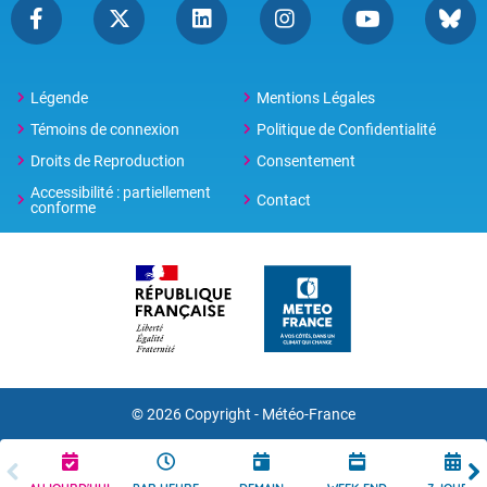
Légende
Mentions Légales
Témoins de connexion
Politique de Confidentialité
Droits de Reproduction
Consentement
Accessibilité : partiellement
Contact
conforme
© 2026 Copyright -
Météo-France