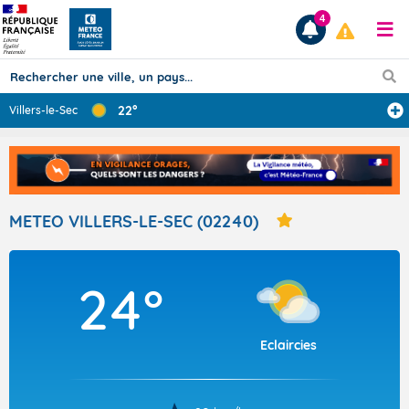
4
22°
Villers-le-Sec
Prévisions
TOUS LES RÉSULTATS
METEO VILLERS-LE-SEC (02240)
Articles
24°
Eclaircies