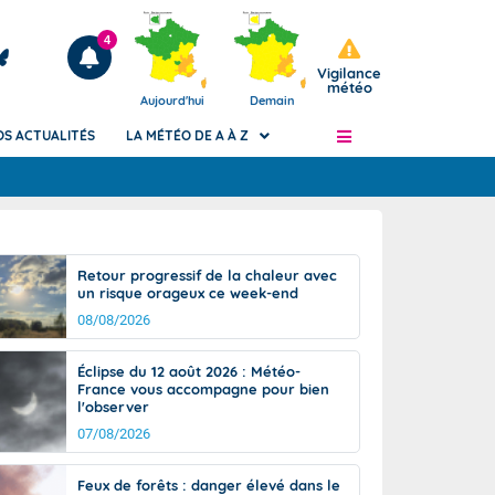
4
Vigilance
météo
Aujourd'hui
Demain
OS ACTUALITÉS
LA MÉTÉO DE A À Z
Articles
ngers
Retour progressif de la chaleur avec
Phénomènes dangereux de J+2 à J+7
un risque orageux ce week-end
civile
Avertissement pluies intenses à l'échelle
08/08/2026
des communes (Apic)
és
Bulletins Marine
Éclipse du 12 août 2026 : Météo-
France vous accompagne pour bien
ateur de
Bulletins d'estimation du risque
l'observer
d'avalanche
07/08/2026
-pompier
Météo des forêts
Vigicrues
Feux de forêts : danger élevé dans le