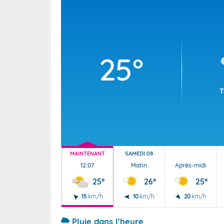
Wallis e
Grand fr
25°
T
MAINTENANT
SAMEDI 08
12:07
Matin
Après-midi
25°
26°
25°
15
km/h
10
km/h
20
km/h
Pluie dans l'heure