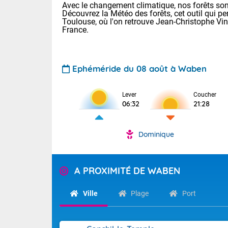
Avec le changement climatique, nos forêts sont
Découvrez la Météo des forêts, cet outil qui pe
Toulouse, où l'on retrouve Jean-Christophe Vi
France.
Ephéméride du 08 août à Waben
Voici les tem
Lever
Coucher
06:32
21:28
: 22/28 Paris
Clermont-Fd :
Limoges : 24/
Dominique
Lille : 22/29
TENDANCE P
Cet après-mi
Pour la sema
A PROXIMITÉ DE WABEN
Très chaud
départemen
Au niveau du 
températures 
Maritimes 
Ville
Plage
Port
(26), Gard 
Tendance des
(83), et Vau
2026 :