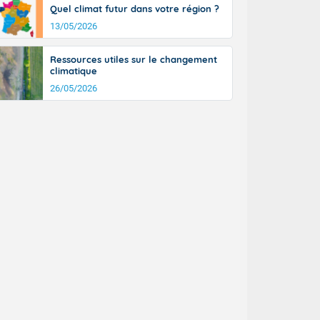
tinée, un peu
Quel climat futur dans votre région ?
ud du pays en
13/05/2026
tique. Des
ers le Jura et
Ressources utiles sur le changement
ancs de
climatique
t lumineux et
26/05/2026
nise sur le
ipitations en
km/h. Côté
mprises entre
 17 en Anjou.
açade
des pointes