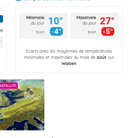
Minimale
Maximale
10°
27°
du jour
du jour
4°
5°
05
Ecart
Ecart
Écarts avec les moyennes de températures
minimales et maximales du mois de
août
sur
Waben
SATELLITE