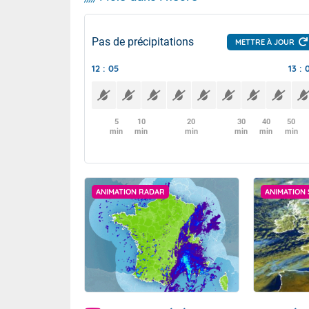
Pas de précipitations
METTRE À JOUR
12 : 05
13 : 
5
10
20
30
40
50
min
min
min
min
min
min
ANIMATION RADAR
ANIMATION 