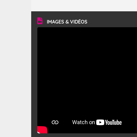
caractéristiques ? Le mistral est un vent régional,
turbulent et généralement sec, pouvant souffler à une
vitesse moyenne de 50 km/h et atteindre 80 à 100 km/h
en rafales, parfois davantage. Il parcourt la basse vallée
du Rhône et la Provence et envahit le littoral
IMAGES & VIDÉOS
méditerranéen à partir de la Camargue.