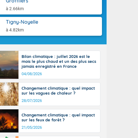
Groffliers
st du pays en
aison.
que sur la
à 2.66km
, la chaine
 par
Tigny-Noyelle
ure nuageuse
à 4.82km
n seconde
e Midi-
u-Charentes.
 90 km/h. Les
Bilan climatique : juillet 2026 est le
 30 degrés
mois le plus chaud et un des plus secs
e, avec 34 à
jamais enregistré en France
s, et 39 à 40
04/08/2026
Changement climatique : quel impact
sur les vagues de chaleur ?
28/07/2026
e-Aquitaine,
Changement climatique : quel impact
'Île-de-
sur les feux de forêt ?
isolés
21/05/2026
maritimes sont
 ondées sont