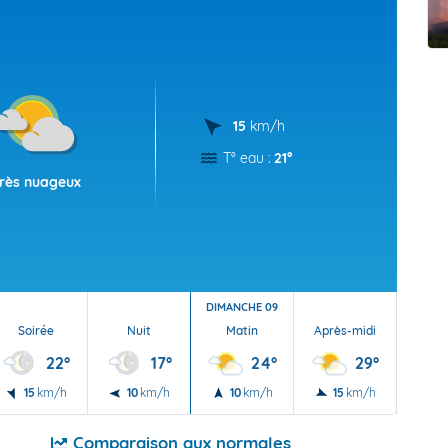
t Futuna
oid
15
km/h
T° eau :
21°
rès nuageux
DIMANCHE 09
Soirée
Nuit
Matin
Après-midi
Soi
22°
17°
24°
29°
15
km/h
10
km/h
10
km/h
15
km/h
15
Comparaison aux normales