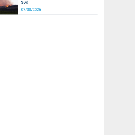
Sud
07/08/2026
rée
Nuit
23°
18°
km/h
10
km/h