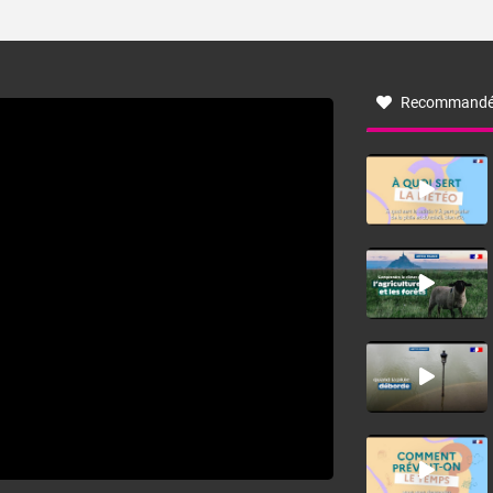
ses caractéristiques ? La tramontane est un vent
turbulent soufflant de secteur nord-ouest à nord, ou ouest
à nord-ouest, dans un secteur qui part du Roussillon à la
vallée de l’Aude et à l’ouest de l’Hérault. L’étymologie de
ce vent vient du latin trasmontanus, signifiant au-delà des
monts, en allusion aux régions montagneuses d’où
Recommandé
provient ce vent.