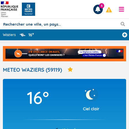
4
16°
Waziers
Prévisions
TOUS LES RÉSULTATS
METEO WAZIERS (59119)
Articles
16°
Ciel clair