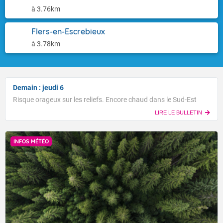
à 3.76km
Flers-en-Escrebieux
à 3.78km
Demain : jeudi 6
Risque orageux sur les reliefs. Encore chaud dans le Sud-Est
LIRE LE BULLETIN
INFOS MÉTÉO