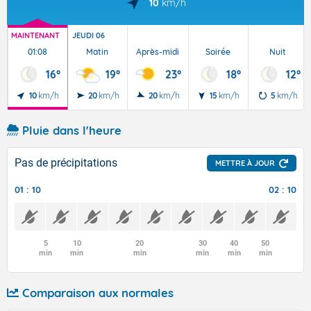
10
km/h
MAINTENANT
JEUDI 06
01:08
Matin
Après-midi
Soirée
Nuit
16°
19°
23°
18°
12°
10
km/h
20
km/h
20
km/h
15
km/h
5
km/h
Pluie dans l'heure
Pas de précipitations
METTRE À JOUR
01 : 10
02 : 10
5
10
20
30
40
50
min
min
min
min
min
min
Comparaison aux normales