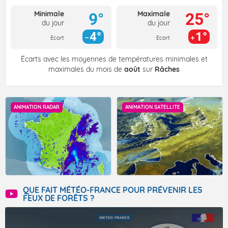
Minimale
Maximale
9°
25°
du jour
du jour
4°
1°
Ecart
Ecart
Écarts avec les moyennes de températures minimales et
maximales du mois de
août
sur
Râches
ANIMATION RADAR
ANIMATION SATELLITE
QUE FAIT MÉTÉO-FRANCE POUR PRÉVENIR LES
FEUX DE FORÊTS ?