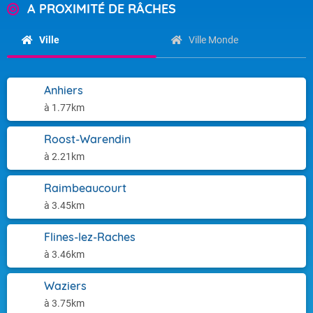
A PROXIMITÉ DE RÂCHES
Ville
Ville Monde
Anhiers
à 1.77km
Roost-Warendin
à 2.21km
Raimbeaucourt
à 3.45km
Flines-lez-Raches
à 3.46km
Waziers
à 3.75km