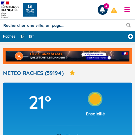
4
18°
Râches
Prévisions
TOUS LES RÉSULTATS
METEO RACHES (59194)
Articles
21°
Ensoleillé