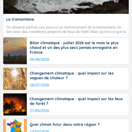
La tramontane
On observe parfois ces jours-ci un renforcement de la tramontane, en
lien avec des conditions propices de feux de forêt. Mais qu'est-ce que la
tramontane ? Quelles sont ses caractéristiques ? La tramontane est un
vent turbulent soufflant de secteur nord-ouest à nord, ou ouest à nord-
Bilan climatique : juillet 2026 est le mois le plus
ouest, dans un secteur qui part du Roussillon à la vallée de l’Aude et à
chaud et un des plus secs jamais enregistré en
l’ouest de l’Hérault. L’étymologie de ce vent vient du latin trasmontanus,
France
signifiant au-delà des monts, en allusion aux régions montagneuses
d’où provient ce vent.
04/08/2026
Changement climatique : quel impact sur les
vagues de chaleur ?
28/07/2026
Changement climatique : quel impact sur les feux
de forêt ?
21/05/2026
Quel climat futur dans votre région ?
13/05/2026