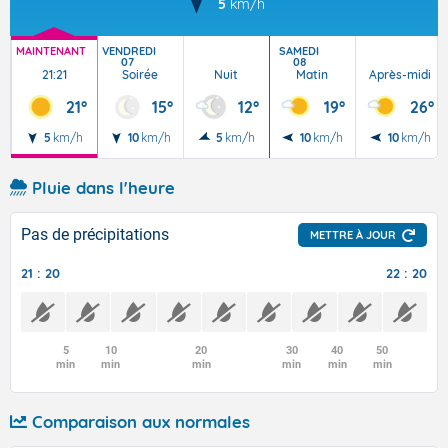
5
km/h
MAINTENANT
VENDREDI
SAMEDI
07
08
21:21
Soirée
Nuit
Matin
Après-midi
21°
15°
12°
19°
26°
5
km/h
10
km/h
5
km/h
10
km/h
10
km/h
Pluie dans l'heure
Pas de précipitations
METTRE À JOUR
21 : 20
22 : 20
5
10
20
30
40
50
min
min
min
min
min
min
Comparaison aux normales