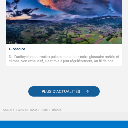
Glossaire
De l’anticyclone au vortex polaire, consultez notre glossaire météo et
climat. Non exhaustif, il est mis à jour régulièrement, au fil de nos
publications. Vous y trouverez également des liens utiles vers nos
contenus pédagogiques concernant les phénomènes
météorologiques et des informations scientifiques sur le
changement climatique.
PLUS D'ACTUALITÉS
Accueil
Hauts-de-France
Nord
Râches