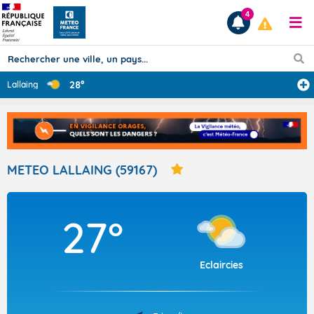
4
28°
Lallaing
Prévisions
TOUS LES RÉSULTATS
METEO LALLAING (59167)
Articles
27°
Eclaircies