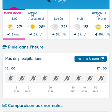
5
km/h
MAINTENANT
SAMEDI
DIMANCHE
08
09
16:02
Après-midi
Soirée
Nuit
Matin
27°
28°
22°
13°
22°
5
km/h
5
km/h
5
km/h
5
km/h
10
km/h
Pluie dans l'heure
Pas de précipitations
METTRE À JOUR
16 : 00
17 : 00
5
10
20
30
40
50
min
min
min
min
min
min
Comparaison aux normales