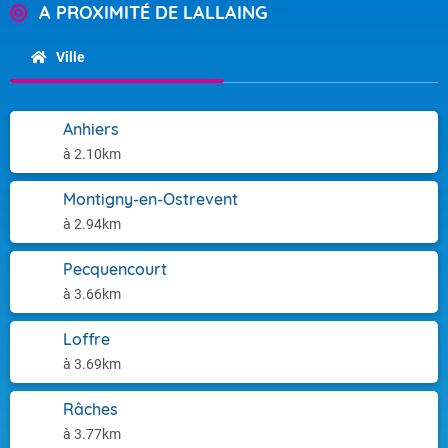
A PROXIMITÉ DE LALLAING
Ville
Anhiers
à 2.10km
Montigny-en-Ostrevent
à 2.94km
Pecquencourt
à 3.66km
Loffre
à 3.69km
Râches
à 3.77km