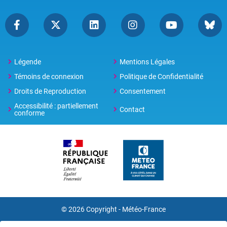
Légende
Mentions Légales
Témoins de connexion
Politique de Confidentialité
Droits de Reproduction
Consentement
Accessibilité : partiellement
Contact
conforme
© 2026 Copyright -
Météo-France