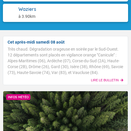
Waziers
à 3.90km
Cet après-midi samedi 08 août
Très chaud. Dégradation orageuse en soirée par le Sud-Ouest.
12 départements sont placés en vigilance orange "Canicule" :
Alpes-Maritimes (06), Ardèche (07), Corse-du-Sud (2A), Haute-
Corse (2B), Drôme (26), Gard (30), Isère (38), Rhône (69), Savoie
(73), Haute-Savoie (74), Var (83), et Vaucluse (84).
LIRE LE BULLETIN
INFOS MÉTÉO