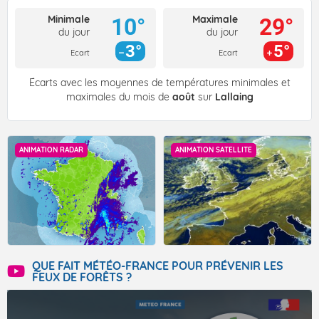
Minimale
Maximale
10°
29°
du jour
du jour
3°
5°
Ecart
Ecart
Écarts avec les moyennes de températures minimales et
maximales du mois de
août
sur
Lallaing
ANIMATION RADAR
ANIMATION SATELLITE
QUE FAIT MÉTÉO-FRANCE POUR PRÉVENIR LES
FEUX DE FORÊTS ?